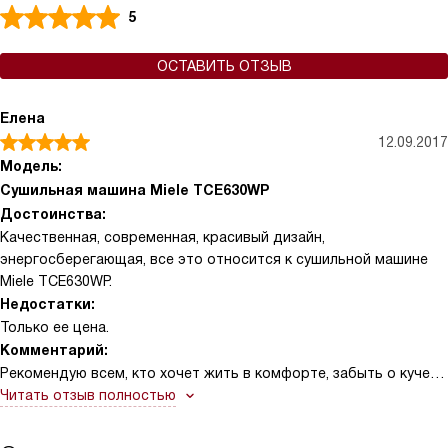
5
ОСТАВИТЬ ОТЗЫВ
Елена
12.09.2017
Модель:
Сушильная машина Miele TCE630WP
Достоинства:
Качественная, современная, красивый дизайн,
энергосберегающая, все это относится к сушильной машине
Miele TCE630WP.
Недостатки:
Только ее цена.
Комментарий:
Рекомендую всем, кто хочет жить в комфорте, забыть о куче
белья висящей постоянно на балконе. Вы не прогадаете.
Читать отзыв полностью
Сушит отлично, не пересушивает. Опция FragranceDos
позволяет применять кондиционер и ароматизаторы, ваше