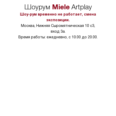
упаковки или без нее.
выполнения специа
Miele
Шоурум
Artplay
в условиях повыше
тарифы на услуги 
Шоу-рум временно не работает, смена
на 30%.
экспозиции.
Москва, Нижняя Сыромятническая 10 с3,
вход 3а.
Время работы: ежедневно, с 10.00 до 20.00.