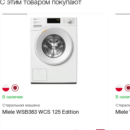
С этим товаром покупают
белье после стирки и сушки будет мягким и ароматным. Я уже
все это испробовала. Не жалею тех денег, что истратила на
покупку.
В наличии
В нали
Стиральная машина
Стирал
Miele WSB383 WCS 125 Edition
Miel