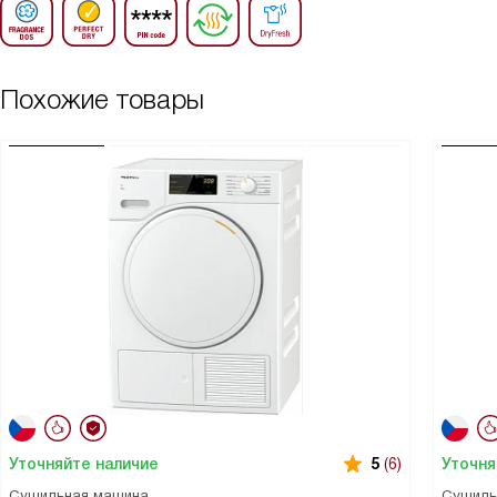
Похожие товары
Уточняйте наличие
Уточня
5
(6)
Сушильная машина
Сушиль