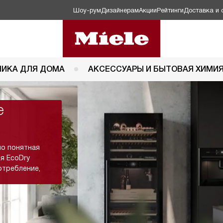
Шоу-рум
Дизайнерам
Акции
Рейтинги
Доставка и 
НИКА ДЛЯ ДОМА
АКСЕССУАРЫ И БЫТОВАЯ ХИМИ
e
но понятная
я EcoDry
отребление,