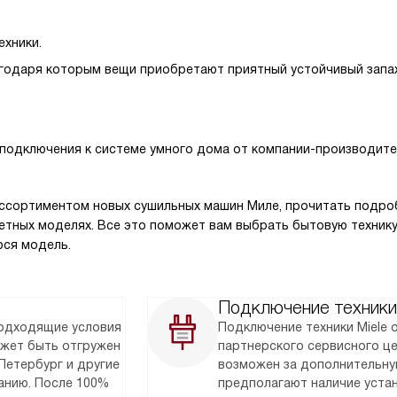
хники.
годаря которым вещи приобретают приятный устойчивый запах
 подключения к системе умного дома от компании-производите
ссортиментом новых сушильных машин Миле, прочитать подроб
ретных моделях. Все это поможет вам выбрать бытовую техник
юся модель.
Подключение техники
подходящие условия
Подключение техники Miele
ожет быть отгружен
партнерского сервисного ц
Петербург и другие
возможен за дополнительну
анию. После 100%
предполагают наличие уста