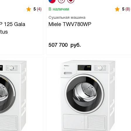
В наличии
5
(4)
5
(8)
Сушильная машина
 125 Gala
Miele TWV780WP
otus
507 700
руб.