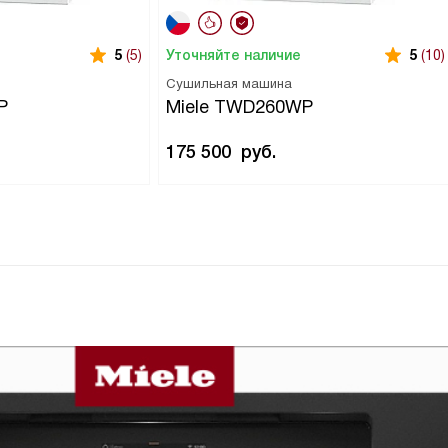
Уточняйте наличие
5
(5)
5
(10)
Сушильная машина
P
Miele TWD260WP
175 500
руб.