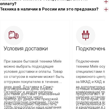
оплату?
Техника в наличии в России или это предзаказ?
Условия доставки
Подключение
При заказе бытовой техники Miele
Подключение
можно выбрать подходящие
техники Miele осу
условия доставки и оплаты. Товар
специалистами пар
со статусом в наличии может быть
сервисного центра
отгружен покупателю в течение
за МКАД и КАД во
трех дней. Доставка в Санкт-
за дополнительную
В оговоренный день служба
Готовые коммуника
Петербург и другие регионы
коммуникации пре
доставки доставит упакованный
предполагают, в з
осуществляется через
наличие установле
прибор до двери или прихожей.
от категории, нали
транспортную компанию. После
подключения к во
Если необходимо переместить
установленной роз
100% предоплаты наша компания
и канализации в з