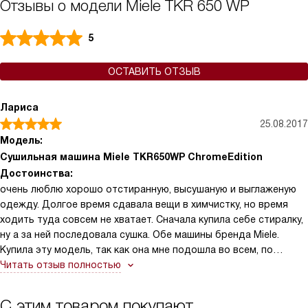
Отзывы о модели Miele TKR 650 WP
5
ОСТАВИТЬ ОТЗЫВ
Лариса
25.08.2017
Модель:
Сушильная машина Miele TKR650WP ChromeEdition
Достоинства:
очень люблю хорошо отстиранную, высушаную и выглаженую
одежду. Долгое время сдавала вещи в химчистку, но время
ходить туда совсем не хватает. Сначала купила себе стиралку,
ну а за ней последовала сушка. Обе машины бренда Miele.
Купила эту модель, так как она мне подошла во всем, по
объему и большому набору программ.
Читать отзыв полностью
С этим товаром покупают