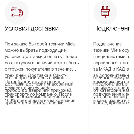
Условия доставки
Подключение
При заказе бытовой техники Miele
Подключение
можно выбрать подходящие
техники Miele осу
условия доставки и оплаты. Товар
специалистами пар
со статусом в наличии может быть
сервисного центра
отгружен покупателю в течение
за МКАД и КАД во
трех дней. Доставка в Санкт-
за дополнительную
В оговоренный день служба
Готовые коммуника
Петербург и другие регионы
коммуникации пре
доставки доставит упакованный
предполагают, в з
осуществляется через
наличие установле
прибор до двери или прихожей.
от категории, нали
транспортную компанию. После
подключения к во
Если необходимо переместить
установленной роз
100% предоплаты наша компания
и канализации в з
прибор до места установки,
к воде, крана и го
доставляет заказ
от категории техн
пожалуйста, предварительно
слива. Стандартна
до представительства
дополнительных ус
уточните это с менеджером.
включает в себя: с
транспортной компании в городе
определяется согл
За данную услугу взимается
транспортировочны
Москва. Пожалуйста, уточняйте
который можно по
дополнительная плата. Важно
разблокировку при
условия доставки у менеджера при
на нашем сайте в 