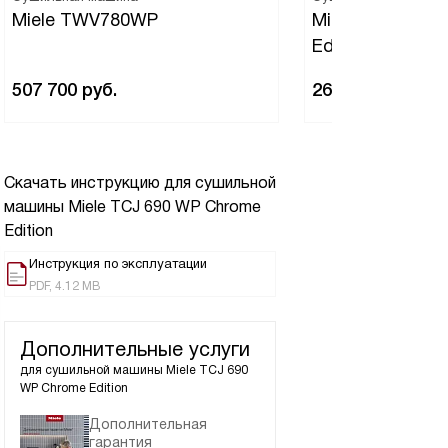
Miele TWV780WP
Miele TWL680WP
Edition White L
507 700
руб.
261 100
руб.
Скачать инструкцию для сушильной
машины
Miele TCJ 690 WP Chrome
Edition
Инструкция по эксплуатации
PDF, 4.12 MB
Дополнительные услуги
для сушильной машины
Miele TCJ 690
WP Chrome Edition
Дополнительная
гарантия