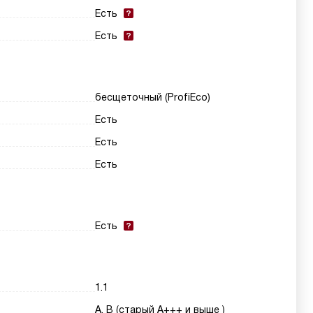
Есть
Есть
бесщеточный (ProfiEco)
Есть
Есть
Есть
Есть
1.1
A, B (старый A+++ и выше )