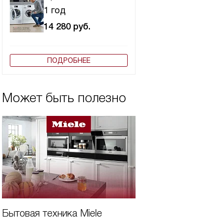
1 год
14 280
руб.
ПОДРОБНЕЕ
Может быть полезно
Бытовая техника Miele
Виды сушильных 