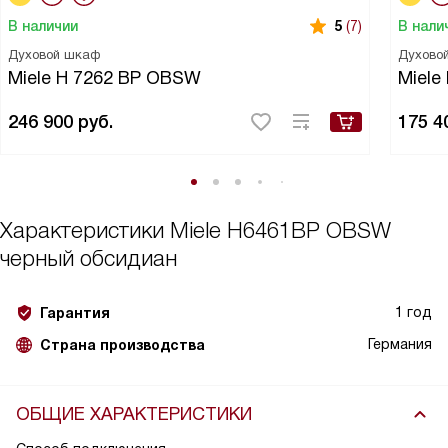
В наличии
В нали
5
(7)
Духовой шкаф
Духово
Miele H 7262 BP OBSW
Miele
246 900
руб.
175 4
Характеристики
Miele H6461BP OBSW
черный обсидиан
1 год
Гарантия
Германия
Страна производства
ОБЩИЕ ХАРАКТЕРИСТИКИ