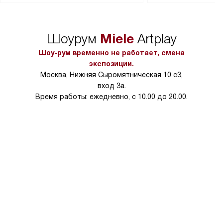
сможете переместить прибор
материалы, навеш
в нужное место, учитывая размеры
и перевешивание д
упаковки или без нее.
выполнения специа
Miele
Шоурум
Artplay
в условиях повыше
тарифы на услуги 
Шоу-рум временно не работает, смена
на 30%.
экспозиции.
Москва, Нижняя Сыромятническая 10 с3,
вход 3а.
Время работы: ежедневно, с 10.00 до 20.00.