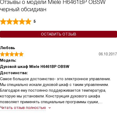
Отзывы о модели Miele H6461BP OBSW
черный обсидиан
5
ОСТАВИТЬ ОТЗЫВ
Любовь
06.10.2017
Модель:
Духовой шкаф Miele H6461BP OBSW
Достоинства:
Самое большое достоинство- это электронное управление.
Мы специально искали духовой шкаф с таким управлением.
Благодаря ему постоянно поддерживается температура,
которую мы установили. Конструкция духового шкафа
позволяет применять специальные программы сушки,
консервирования, подъем теста, пицца, замороженные
Читать отзыв полностью
продукты. Все это очень облегчает процесс приготовления