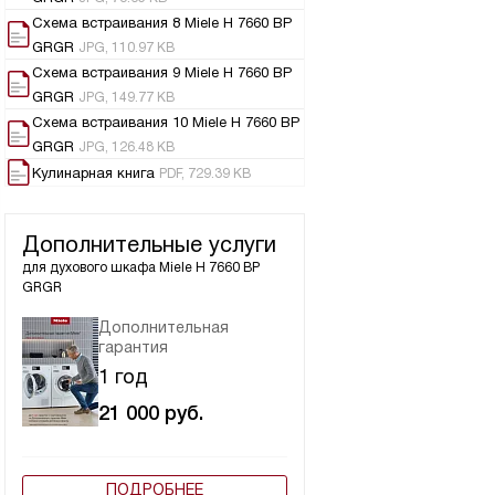
Схема встраивания 8 Miele H 7660 BP
GRGR
JPG, 110.97 KB
Схема встраивания 9 Miele H 7660 BP
GRGR
JPG, 149.77 KB
Схема встраивания 10 Miele H 7660 BP
GRGR
JPG, 126.48 KB
Кулинарная книга
PDF, 729.39 KB
Дополнительные услуги
для духового шкафа
Miele H 7660 BP
GRGR
Дополнительная
гарантия
1 год
21 000
руб.
ПОДРОБНЕЕ