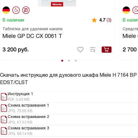
В наличии
В нали
4.7
(3)
Таблетки для удаления накипи
Средств
Miele GP DC CX 0061 T
Miele
3 200
руб.
2 700
Скачать инструкцию для духового шкафа
Miele H 7164 BP
EDST/CLST
Инструкция 1
PDF, 2.43 MB
Схема встраивания 1
JPG, 73.65 KB
Схема встраивания 2
JPG, 57.52 KB
Схема встраивания 3
JPG, 89.14 KB