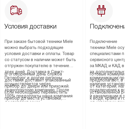
Условия доставки
Подключение
При заказе бытовой техники Miele
Подключение
можно выбрать подходящие
техники Miele осу
условия доставки и оплаты. Товар
специалистами пар
со статусом в наличии может быть
сервисного центра
отгружен покупателю в течение
за МКАД и КАД во
трех дней. Доставка в Санкт-
за дополнительную
В оговоренный день служба
Готовые коммуника
Петербург и другие регионы
коммуникации пре
доставки доставит упакованный
предполагают, в з
осуществляется через
наличие установле
прибор до двери или прихожей.
от категории, нали
транспортную компанию. После
подключения к во
Если необходимо переместить
установленной роз
100% предоплаты наша компания
и канализации в з
прибор до места установки,
к воде, крана и го
доставляет заказ
от категории техн
пожалуйста, предварительно
слива. Стандартна
до представительства
дополнительных ус
уточните это с менеджером.
включает в себя: с
транспортной компании в городе
определяется согл
За данную услугу взимается
транспортировочны
Москва. Пожалуйста, уточняйте
который можно по
дополнительная плата. Важно
разблокировку при
условия доставки у менеджера при
на нашем сайте в 
учитывать, что если размеры
соединение отдель