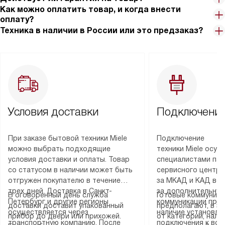
Как можно оплатить товар, и когда внести
оплату?
Техника в наличии в России или это предзаказ?
Условия доставки
Подключение
При заказе бытовой техники Miele
Подключение
можно выбрать подходящие
техники Miele осу
условия доставки и оплаты. Товар
специалистами пар
со статусом в наличии может быть
сервисного центра
отгружен покупателю в течение
за МКАД и КАД во
трех дней. Доставка в Санкт-
за дополнительную
В оговоренный день служба
Готовые коммуника
Петербург и другие регионы
коммуникации пре
доставки доставит упакованный
предполагают, в з
осуществляется через
наличие установле
прибор до двери или прихожей.
от категории, нали
транспортную компанию. После
подключения к во