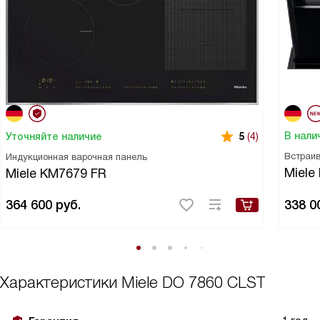
В нали
Уточняйте наличие
5
(4)
Встраи
Индукционная варочная панель
Miele
Miele KM7679 FR
364 600
руб.
338 0
Характеристики
Miele DO 7860 CLST