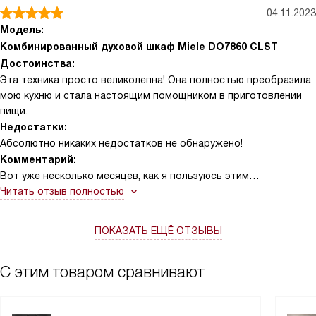
04.11.2023
Модель:
Комбинированный духовой шкаф Miele DO7860 CLST
Достоинства:
Эта техника просто великолепна! Она полностью преобразила
мою кухню и стала настоящим помощником в приготовлении
пищи.
Недостатки:
Абсолютно никаких недостатков не обнаружено!
Комментарий:
Вот уже несколько месяцев, как я пользуюсь этим
удивительным прибором и каждый раз он радует меня своим
Читать отзыв полностью
функционалом. Особенно хочется отметить функцию
добавления пара, которая делает блюда невероятно сочными
ПОКАЗАТЬ ЕЩЁ ОТЗЫВЫ
и вкусными. Мои домашние просто в восторге от моих
кулинарных экспериментов!
С этим товаром сравнивают
Также меня порадовало наличие автоматических программ и
функции быстрого разогрева. Это сильно упрощает процесс
приготовления и экономит мое время. Ведь теперь я могу