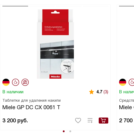
В наличии
В нали
4.7
(3)
Таблетки для удаления накипи
Средств
Miele GP DC CX 0061 T
Miele
3 200
руб.
2 700