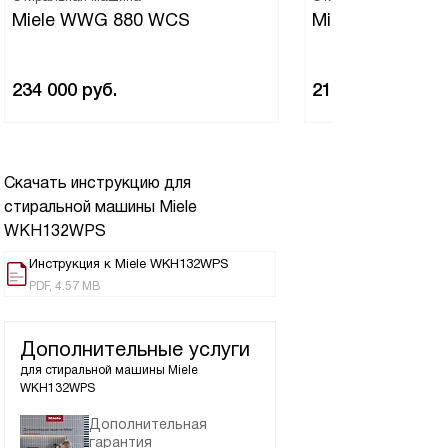
Miele WWG 880 WCS
Miele WWD380
234 000
руб.
214 500
руб.
Скачать инструкцию для
стиральной машины
Miele
WKH132WPS
Инструкция к Miele WKH132WPS
PDF, 4.57 MB
Дополнительные услуги
для стиральной машины
Miele
WKH132WPS
Дополнительная
гарантия