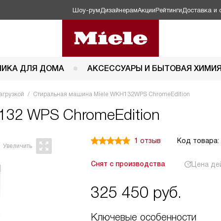
Шоу-рум
Дизайнерам
Акции
Рейтинги
Доставка и 
НИКА ДЛЯ ДОМА
АКСЕССУАРЫ И БЫТОВАЯ ХИМИ
агрузкой
Стиральная машина Miele WKH132WPS ChromeEdition
132 WPS ChromeEdition
1 отзыв
Код товара:
Снят с производства
Цена де
325 450
руб.
Ключевые особенности