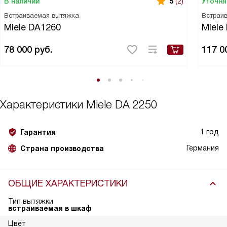
В наличии
Уточня
5
(2)
Встраиваемая вытяжка
Встраи
Miele DA1260
Miele
78 000
руб.
117 0
Характеристики
Miele DA 2250
1 год
Гарантия
Германия
Страна производства
ОБЩИЕ ХАРАКТЕРИСТИКИ
Тип вытяжки
встраиваемая в шкаф
Цвет