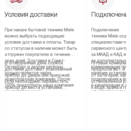
Условия доставки
Подключение
При заказе бытовой техники Miele
Подключение
можно выбрать подходящие
техники Miele осу
условия доставки и оплаты. Товар
специалистами пар
со статусом в наличии может быть
сервисного центра
отгружен покупателю в течение
за МКАД и КАД во
трех дней. Доставка в Санкт-
за дополнительную
В оговоренный день служба
Готовые коммуника
Петербург и другие регионы
коммуникации пре
доставки доставит упакованный
предполагают, в з
осуществляется через
наличие установле
прибор до двери или прихожей.
от категории, нали
транспортную компанию. После
подключения к во
Если необходимо переместить
установленной роз
100% предоплаты наша компания
и канализации в з
прибор до места установки,
к воде, крана и го
доставляет заказ
от категории техн
пожалуйста, предварительно
слива. Стандартна
до представительства
дополнительных ус
уточните это с менеджером.
включает в себя: с
транспортной компании в городе
определяется согл
За данную услугу взимается
транспортировочны
Москва. Пожалуйста, уточняйте
который можно по
дополнительная плата. Важно
разблокировку при
условия доставки у менеджера при
на нашем сайте в 
учитывать, что если размеры
соединение отдель
оформлении заказа.
«Подключение».
прибора не позволяют ему пройти
монтаж техники в 
через дверной проем, сотрудники
на место с проверк