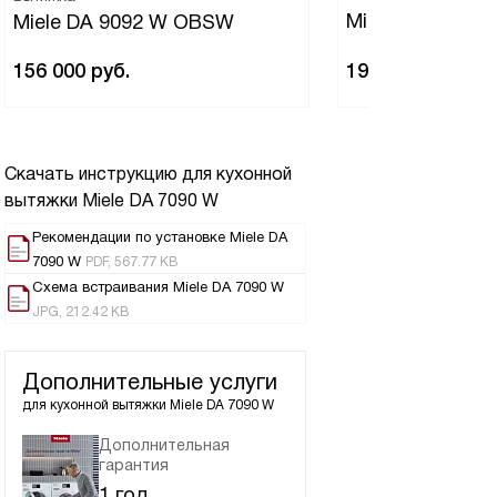
Miele DAH 4970
Miele DA 9092 W OBSW
156 000
руб.
193 700
руб.
Скачать инструкцию для кухонной
вытяжки
Miele DA 7090 W
Рекомендации по установке Miele DA
7090 W
PDF, 567.77 KB
Схема встраивания Miele DA 7090 W
JPG, 212.42 KB
Дополнительные услуги
для кухонной вытяжки
Miele DA 7090 W
Дополнительная
гарантия
1 год