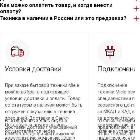
Как можно оплатить товар, и когда внести
оплату?
Техника в наличии в России или это предзаказ?
Условия доставки
Подключение
При заказе бытовой техники Miele
Подключение
можно выбрать подходящие
техники Miele осу
условия доставки и оплаты. Товар
специалистами пар
со статусом в наличии может быть
сервисного центра
отгружен покупателю в течение
за МКАД и КАД во
трех дней. Доставка в Санкт-
за дополнительную
В оговоренный день служба
Готовые коммуника
Петербург и другие регионы
коммуникации пре
доставки доставит упакованный
предполагают, в з
осуществляется через
наличие установле
прибор до двери или прихожей.
от категории, нали
транспортную компанию. После
подключения к во