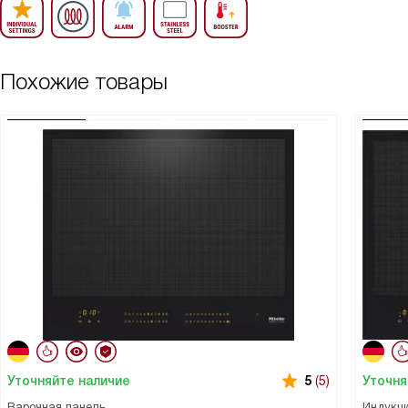
Похожие товары
Уточняйте наличие
Уточня
5
(5)
Варочная панель
Индукци