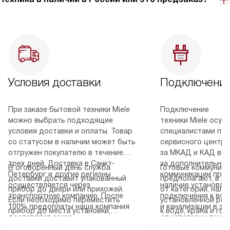
Условия доставки
Подключение
При заказе бытовой техники Miele
Подключение
можно выбрать подходящие
техники Miele осу
условия доставки и оплаты. Товар
специалистами пар
со статусом в наличии может быть
сервисного центра
отгружен покупателю в течение
за МКАД и КАД во
трех дней. Доставка в Санкт-
за дополнительную
В оговоренный день служба
Готовые коммуника
Петербург и другие регионы
коммуникации пре
доставки доставит упакованный
предполагают, в з
осуществляется через
наличие установле
прибор до двери или прихожей.
от категории, нали
транспортную компанию. После
подключения к во
Если необходимо переместить
установленной роз
100% предоплаты наша компания
и канализации в з
прибор до места установки,
к воде, крана и го
доставляет заказ
от категории техн
пожалуйста, предварительно
слива. Стандартна
до представительства
дополнительных ус