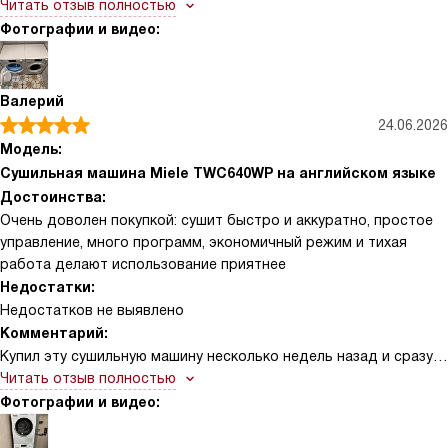
пожалел. Сначала меня привлек компактный дизайн и понятная
Читать отзыв полностью
панель управления. После нескольких недель использования
Фотографии и видео:
отмечаю экономичное потребление энергии и гибкие
программы: от интенсивной быстрой сушки до щадящей
обработки деликатных тканей. Сенсор определяет влажность
Валерий
и автоматически подбирает время, что избавляет меня от
24.06.2026
догадок и экономит электричество. Очень нравится функция
Модель:
отложенного старта — ставлю стирку ночью, а сушилка
Сушильная машина Miele TWC640WP на английском языке
работает к нужному часу. Внутренний фильтр и контейнер для
Достоинства:
воды легко чистить, накопления минимальны. Машина почти не
Очень доволен покупкой: сушит быстро и аккуратно, простое
шумит, это важно для квартиры.
управление, много программ, экономичный режим и тихая
работа делают использование приятнее
Недостатки:
Недостатков не выявлено
Комментарий:
Купил эту сушильную машину несколько недель назад и сразу
заметил, как облегчилась рутина по уходу за одеждой.
Читать отзыв полностью
Управление понятное и логичное, панели не нужно долго
Фотографии и видео:
изучать — выбираешь программу по типу ткани и степени
влажности, а датчики сами отключают процесс, когда уровень