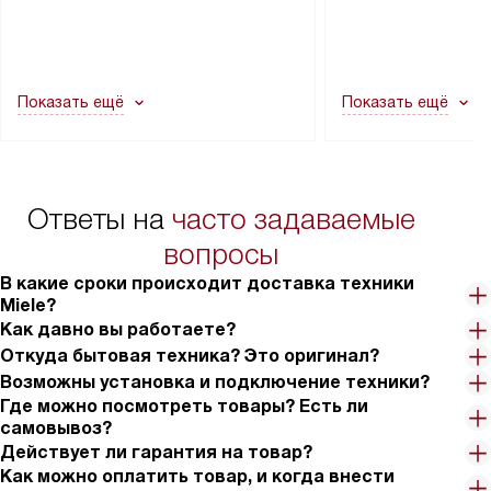
транспортной службы не могут
подключение к су
демонтировать дверцы, ручки или
коммуникациям, пе
другие выступающие элементы, так
и консультацию по 
как это может привести к отказу
В стандартную уст
Показать ещё
Показать ещё
в гарантийном ремонте в будущем.
не включаются: пр
Перед заказом удостоверьтесь, что
коммуникаций, рас
сможете переместить прибор
материалы, навеш
в нужное место, учитывая размеры
и перевешивание д
упаковки или без нее.
выполнения специа
Ответы на
часто задаваемые
в условиях повыше
тарифы на услуги 
вопросы
на 30%.
В какие сроки происходит доставка техники
Miele?
Как давно вы работаете?
Откуда бытовая техника? Это оригинал?
Возможны установка и подключение техники?
Где можно посмотреть товары? Есть ли
самовывоз?
Действует ли гарантия на товар?
Как можно оплатить товар, и когда внести