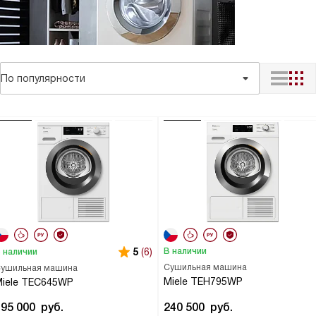
По популярности
5
(6)
В наличии
 наличии
Сушильная машина
ушильная машина
Miele TEH795WP
iele TEC645WP
195 000
руб.
240 500
руб.