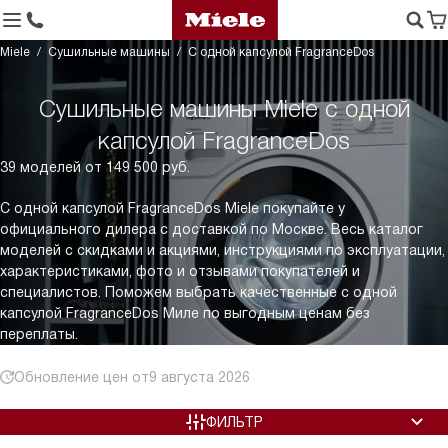
Miele
Сушильные машины
C одной капсулой FragranceDos
Сушильные машины Miele с одной
капсулой FragranceDos
39 моделей от 149 500 руб.
C одной капсулой FragranceDos Miele покупайте у
официального дилера с доставкой по Москве. Весь каталог
моделей с скидками и акциями, инструкциями по эксплуатации,
характеристиками, фото и отзывами покупателей и
специалистов. Поможем выбрать качественные c одной
капсулой FragranceDos Миле по выгодным ценам без
переплаты.
Обновление цен от
9 августа 2026
ФИЛЬТР