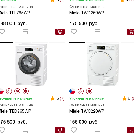
5
(9)
5
(1
ушильная машина
Сушильная машина
iele TEL785WP
Miele TWD260WP
338 000
руб.
175 500
руб.
5
(7)
5
(
точняйте наличие
Уточняйте наличие
ушильная машина
Сушильная машина
iele TED265WP
Miele TWC220WP
175 500
руб.
156 000
руб.