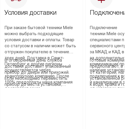
Условия доставки
Подключение
При заказе бытовой техники Miele
Подключение
можно выбрать подходящие
техники Miele осу
условия доставки и оплаты. Товар
специалистами пар
со статусом в наличии может быть
сервисного центра
отгружен покупателю в течение
за МКАД и КАД во
трех дней. Доставка в Санкт-
за дополнительную
В оговоренный день служба
Готовые коммуника
Петербург и другие регионы
коммуникации пре
доставки доставит упакованный
предполагают, в з
осуществляется через
наличие установле
прибор до двери или прихожей.
от категории, нали
транспортную компанию. После
подключения к во
Если необходимо переместить
установленной роз
100% предоплаты наша компания
и канализации в з
прибор до места установки,
к воде, крана и го
доставляет заказ
от категории техн
пожалуйста, предварительно
слива. Стандартна
до представительства
дополнительных ус
уточните это с менеджером.
включает в себя: с
транспортной компании в городе
определяется согл
За данную услугу взимается
транспортировочны
Москва. Пожалуйста, уточняйте
который можно по
дополнительная плата. Важно
разблокировку при
условия доставки у менеджера при
на нашем сайте в 
учитывать, что если размеры
соединение отдель
оформлении заказа.
«Подключение».
прибора не позволяют ему пройти
монтаж техники в 
через дверной проем, сотрудники
на место с проверк