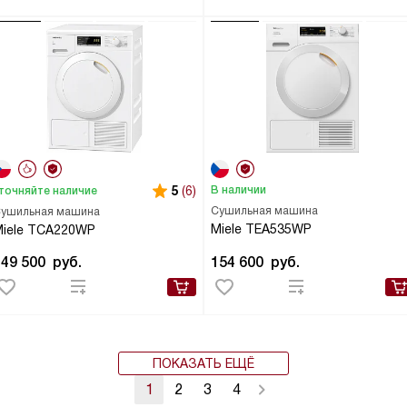
5
(6)
В наличии
точняйте наличие
Сушильная машина
ушильная машина
Miele TEA535WP
Miele TCA220WP
149 500
руб.
154 600
руб.
ПОКАЗАТЬ ЕЩЁ
1
2
3
4