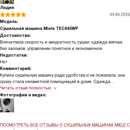
готовности достигнут. Барабан вместительный, вещи не
Лидия
мнутся и после стирки остаются мягкими, что сильно
04.06.2026
сократило время глажки. Особенно понравились бережные
Модель:
режимы для деликатных тканей и спецпрограммы для
Сушильная машина Miele TEC645WP
спортивной одежды и обуви — всё выходит сухим, но без
Достоинства:
усадки и потертостей.
Впечатлила скорость и аккуратность сушки: одежда мягкая,
без заломов, управление понятное и экономичное
Недостатки:
Нет
Комментарий:
Купила сушильную машину ради удобства и не пожалела: она
сразу стала незаметной помощницей в доме. Одежда
действительно выходит мягкой и аккуратной, вещи не садятся
Читать отзыв полностью
и не теряют форму, что для меня важно. Пользоваться просто
Фотографии и видео:
— интуитивные настройки, не нужно сидеть с инструкцией.
Шум меня почти не беспокоит, можно запускать в вечернее
время, и я спокойно занимаюсь другими делами.
ПОСМОТРЕТЬ ВСЕ ОТЗЫВЫ
О СУШИЛЬНЫХ МАШИНАХ MIELE С