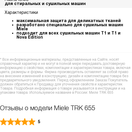
для стиральных и сушильных машин
Характеристики
максимальная защита для деликатных тканей
разработано специально для сушильных машин
Miele
подходит для всех сушильных машин T1 и T1 и
Nova Edition
* Все информационные материалы, представленные на Сайте, носят
справочный характер и не могут в полной мере передавать достоверную
информацию о свойствах, комплектации и характеристиках товара, включая
цвета, размеры и формы. Фирма-производитель оставляет за собой право
на внесение изменений в конструкцию, дизайн и комплектацию товара без
предварительного уведомления. Перед оформлением Заказа Покупатель
должен обратиться к Продавцу для уточнения свойств и характеристик
Товара. Подробная информация о товаре указывается в инструкции и на
упаковке товара. Используемое название в России: Миле TRK 655
Отзывы о модели Miele TRK 655
5