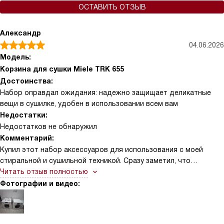
ОСТАВИТЬ ОТЗЫВ
Александр
04.06.2026
Модель:
Корзина для сушки Miele TRK 655
Достоинства:
Набор оправдал ожидания: надежно защищает деликатные
вещи в сушилке, удобен в использовании всем вам
Недостатки:
Недостатков не обнаружил
Комментарий:
Купил этот набор аксессуаров для использования с моей
стиральной и сушильной техникой. Сразу заметил, что
деликатные вещи получают максимальную защиту при сушке —
Читать отзыв полностью
это действительно так. Тонкие ткани выходят без заломов и
Фотографии и видео:
выглядят аккуратно. Порадовало, что изделие разработано
специально для фирменных сушилок и совместимо с нужными
сериями, поэтому подошло без вопросов. Теперь меньше