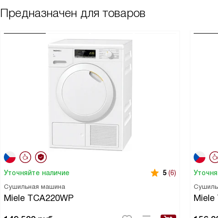
переживаю за любимые рубашки и вещи из тонких материалов.
Предназначен для товаров
Пользоваться просто, результат радует
Уточняйте наличие
Уточня
5
(6)
Сушильная машина
Сушиль
Miele TCA220WP
Miel