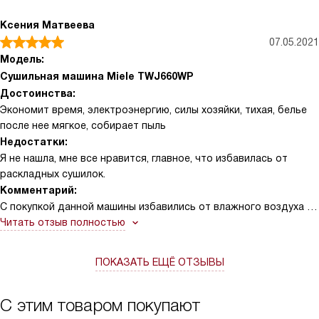
Ксения Матвеева
07.05.2021
Модель:
Сушильная машина Miele TWJ660WP
Достоинства:
Экономит время, электроэнергию, силы хозяйки, тихая, белье
после нее мягкое, собирает пыль
Недостатки:
Я не нашла, мне все нравится, главное, что избавилась от
раскладных сушилок.
Комментарий:
С покупкой данной машины избавились от влажного воздуха в
квартире. Сушка работает у нас почти каждый день,
Читать отзыв полностью
пересушивает все, что закинешь. Мне нравится, теперь даже
тазики ушли в прошлое. Я довольна!
ПОКАЗАТЬ ЕЩЁ ОТЗЫВЫ
С этим товаром покупают