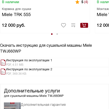
В наличии
В нали
5
(4)
Корзина для сушки
Монтаж
Miele TRK 555
Miele
12 000
руб.
12 00
Скачать инструкцию для сушильной машины
Miele
TWJ660WP
Инструкция по эксплуатации 1
PDF, 4.51 MB
Инструкция по эксплуатации 2
PDF, 369.36 KB
Дополнительные услуги
для сушильной машины
Miele TWJ660WP
Дополнительная гарантия