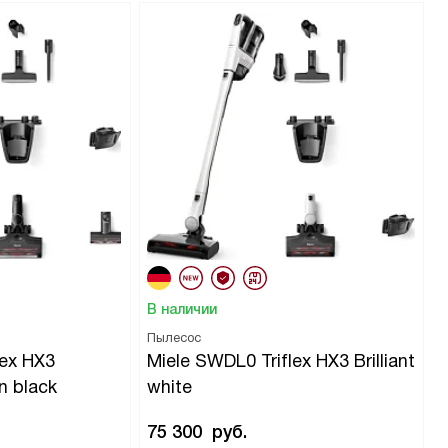
В наличии
Пылесос
lex HX3
Miele SWDL0 Triflex HX3 Brilliant
n black
white
75 300
руб.