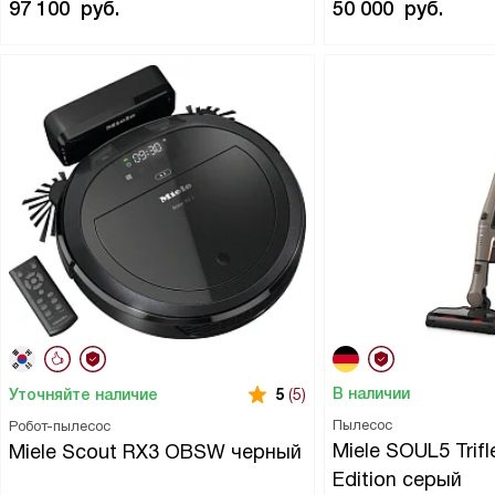
97 100
руб.
50 000
руб.
В наличии
Уточняйте наличие
5
(5)
Пылесос
Робот-пылесос
Miele SOUL5 Trif
Miele Scout RX3 OBSW черный
Edition серый