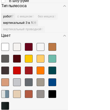
В шоу-руме
Тип пылесоса
робот
7
с мешком
0
без мешка
0
вертикальный 3 в 1
28
вертикальный проводной
0
Цвет