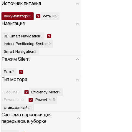
Источник питания
аккумулятор
35
сеть
132
Навигация
3D Smart Navigation
5
Indoor Positioning System
2
Smart Navigation
2
Режим Silent
Есть
7
Тип мотора
EcoLine
0
Efficiency Motor
4
PowerLine
0
PowerUnit
5
стандартный
24
Система парковки для
перерывов в уборке