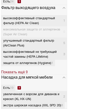
Есть
24
Фильтр выходящего воздуха
высокоэффективный стандартный
1
фильтр (HEPA Air Clean)
максимальная защита от аллергенов
0
(Super Air Clean)
улучшенный стандартный фильтр
5
(AirClean Plus)
высокоэффективный не требующий
3
частой замены (HEPA Lifetime)
защита от аллергенов (Hygiene)
1
Показать ещё 9
Насадка для мягкой мебели
Есть
19
увеличенная с ворсом для диванов и
2
кресел (XL HX-UN)
экстра широкая насадка (XXL SPD 20)
8