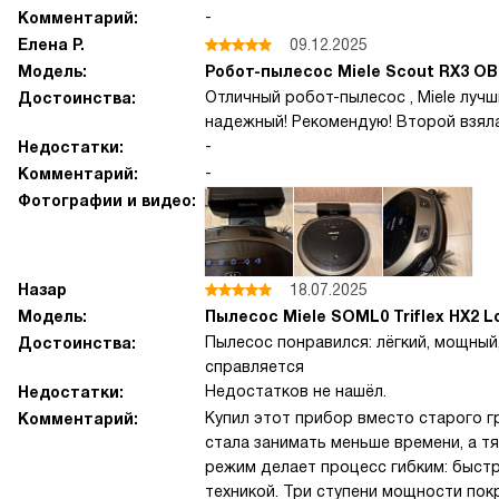
-
Комментарий:
Елена Р.
09.12.2025
Модель:
Робот-пылесос Miele Scout RX3 O
Отличный робот-пылесос , Miele лучш
Достоинства:
надежный! Рекомендую! Второй взяла
-
Недостатки:
-
Комментарий:
Фотографии и видео:
Назар
18.07.2025
Модель:
Пылесос Miele SOML0 Triflex HX2 L
Пылесос понравился: лёгкий, мощный
Достоинства:
справляется
Недостатков не нашёл.
Недостатки:
Купил этот прибор вместо старого г
Комментарий:
стала занимать меньше времени, а т
режим делает процесс гибким: быстр
техникой. Три ступени мощности пок