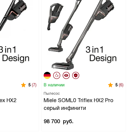
В наличии
5
(7)
5
(6)
Пылесос
lex HX2
Miele SOML0 Triflex HX2 Pro
серый инфинити
98 700
руб.