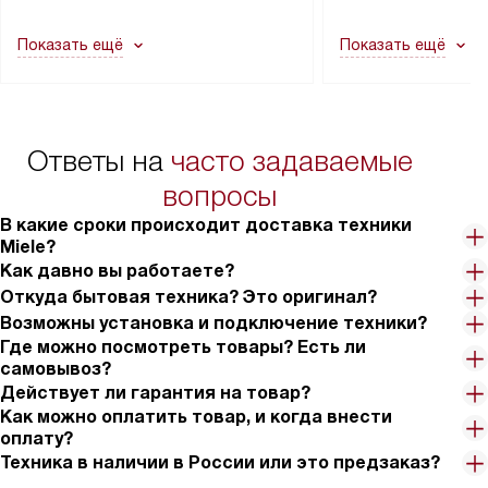
другие выступающие элементы, так
и консультацию по 
как это может привести к отказу
В стандартную уст
Показать ещё
Показать ещё
в гарантийном ремонте в будущем.
не включаются: пр
Перед заказом удостоверьтесь, что
коммуникаций, рас
сможете переместить прибор
материалы, навеш
в нужное место, учитывая размеры
и перевешивание д
упаковки или без нее.
выполнения специа
Ответы на
часто задаваемые
в условиях повыше
тарифы на услуги 
вопросы
на 30%.
В какие сроки происходит доставка техники
Miele?
Как давно вы работаете?
Откуда бытовая техника? Это оригинал?
Возможны установка и подключение техники?
Где можно посмотреть товары? Есть ли
самовывоз?
Действует ли гарантия на товар?
Как можно оплатить товар, и когда внести
оплату?
Техника в наличии в России или это предзаказ?