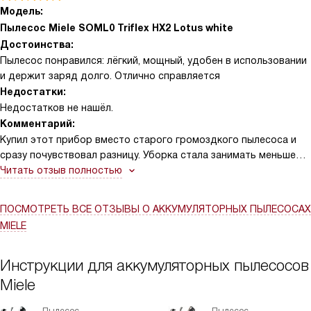
Модель:
Пылесос Miele SOML0 Triflex HX2 Lotus white
Достоинства:
Пылесос понравился: лёгкий, мощный, удобен в использовании
и держит заряд долго. Отлично справляется
Недостатки:
Недостатков не нашёл.
Комментарий:
Купил этот прибор вместо старого громоздкого пылесоса и
сразу почувствовал разницу. Уборка стала занимать меньше
времени, а тяжесть в руках почти не ощущается. Перевод в
Читать отзыв полностью
ручной режим делает процесс гибким: быстро убрать диван
или салон машины проще, чем с обычной техникой. Три ступени
ПОСМОТРЕТЬ ВСЕ ОТЗЫВЫ
О АККУМУЛЯТОРНЫХ ПЫЛЕСОСАХ
мощности покрывают все повседневные задачи, а индикация
MIELE
на ручке помогает не гадать в каком режиме работаю.
Одна из реальных историй — после детского праздника кухня
Инструкции для аккумуляторных пылесосов
была усыпана крошками и конфетной пылью. С насадкой для
Miele
мягкой мебели и щелевой щёткой убрал всё аккуратно, не
пришлось несколько раз проходиться по одному месту. В