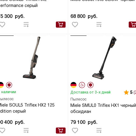
erformance серый
75 300
руб.
68 800
руб.
 наличии
5
(
Доставка от 3-х дней
ылесос
Пылесос
iele SOUL5 Triflex HX2 125
Miele SMUL0 Triflex HX1 черный
dition серый
обсидиан
90 400
руб.
79 100
руб.