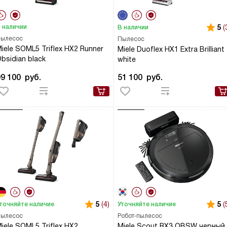
 наличии
5
(
В наличии
ылесос
Пылесос
iele SOML5 Triflex HX2 Runner
Miele Duoflex HX1 Extra Brilliant
bsidian black
white
99 100
руб.
51 100
руб.
5
(4)
5
(
точняйте наличие
Уточняйте наличие
ылесос
Робот-пылесос
iele SOML5 Triflex HX2
Miele Scout RX3 OBSW черный