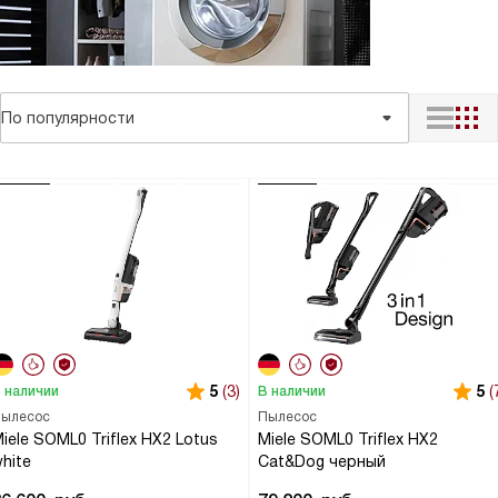
По популярности
5
(3)
5
(
 наличии
В наличии
ылесос
Пылесос
iele SOML0 Triflex HX2 Lotus
Miele SOML0 Triflex HX2
hite
Cat&Dog черный