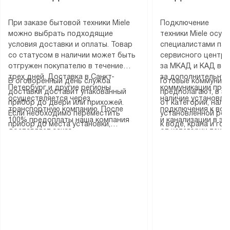
При заказе бытовой техники Miele
Подключение
можно выбрать подходящие
техники Miele осу
условия доставки и оплаты. Товар
специалистами пар
со статусом в наличии может быть
сервисного центра
отгружен покупателю в течение
за МКАД и КАД во
трех дней. Доставка в Санкт-
за дополнительную
В оговоренный день служба
Готовые коммуника
Петербург и другие регионы
коммуникации пре
доставки доставит упакованный
предполагают, в з
осуществляется через
наличие установле
прибор до двери или прихожей.
от категории, нали
транспортную компанию. После
подключения к во
Если необходимо переместить
установленной роз
100% предоплаты наша компания
и канализации в з
прибор до места установки,
к воде, крана и го
доставляет заказ
от категории техн
пожалуйста, предварительно
слива. Стандартна
до представительства
дополнительных ус
уточните это с менеджером.
включает в себя: с
транспортной компании в городе
определяется согл
За данную услугу взимается
транспортировочны
Москва. Пожалуйста, уточняйте
который можно по
дополнительная плата. Важно
разблокировку при
условия доставки у менеджера при
на нашем сайте в 
учитывать, что если размеры
соединение отдель
оформлении заказа.
«Подключение».
прибора не позволяют ему пройти
монтаж техники в 
через дверной проем, сотрудники
на место с проверк
транспортной службы не могут
подключение к су
демонтировать дверцы, ручки или
коммуникациям, пе