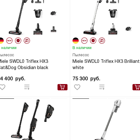
 наличии
В наличии
ылесос
Пылесос
iele SWDL0 Triflex HX3
Miele SWDL0 Triflex HX3 Brilliant
at&Dog Obsidian black
white
84 400
руб.
75 300
руб.