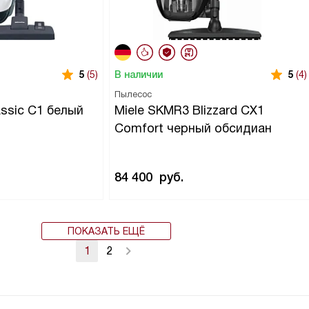
В наличии
5
(5)
5
(4)
Пылесос
assic C1 белый
Miele SKMR3 Blizzard CX1
Comfort черный обсидиан
84 400
руб.
ПОКАЗАТЬ ЕЩЁ
1
2