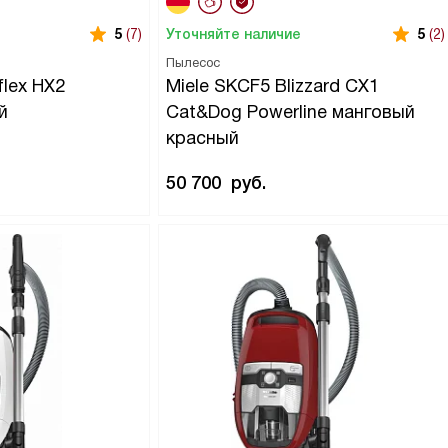
Уточняйте наличие
5
(7)
5
(2)
Пылесос
flex HX2
Miele SKCF5 Blizzard CX1
й
Cat&Dog Powerline манговый
красный
50 700
руб.