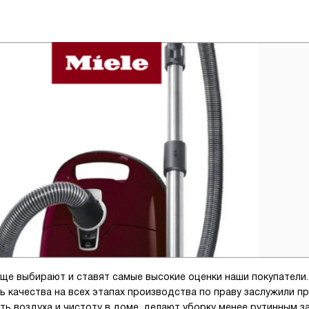
аще выбирают и ставят самые высокие оценки наши покупатели
ь качества на всех этапах производства по праву заслужили пр
ь воздуха и чистоту в доме, делают уборку менее рутинным з