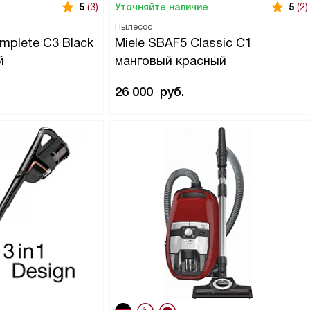
Уточняйте наличие
5
(3)
5
(2)
Пылесос
mplete C3 Black
Miele SBAF5 Classic C1
й
манговый красный
26 000
руб.