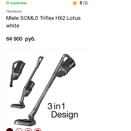
В наличии
5
(3)
Пылесос
Miele SOML0 Triflex HX2 Lotus
white
64 900
руб.