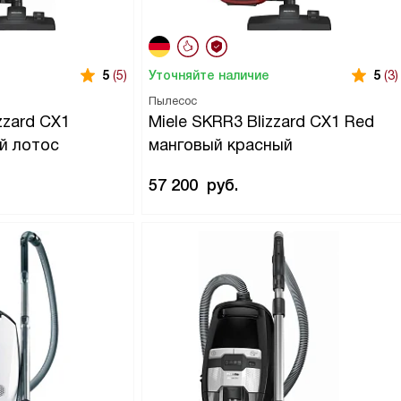
Уточняйте наличие
5
(5)
5
(3)
Пылесос
zzard CX1
Miele SKRR3 Blizzard CX1 Red
ый лотос
манговый красный
57 200
руб.