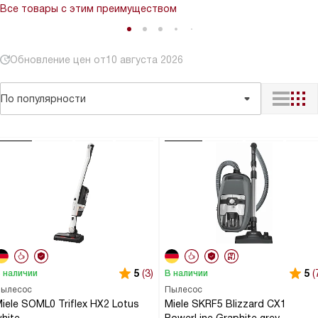
Все товары с этим преимуществом
Обновление цен от
10 августа 2026
По популярности
5
(3)
5
(
 наличии
В наличии
ылесос
Пылесос
iele SOML0 Triflex HX2 Lotus
Miele SKRF5 Blizzard CX1