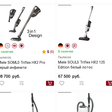
5
(6)
В наличии
 наличии
Пылесос
ылесос
Miele SOUL5 Triflex HX2 125
iele SOML0 Triflex HX2 Pro
Edition белый лотос
серый инфинити
98 700
руб.
67 500
руб.