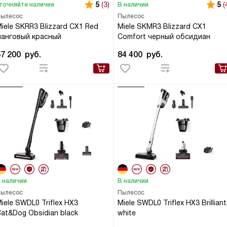
5
(3)
5
(
точняйте наличие
В наличии
ылесос
Пылесос
iele SKRR3 Blizzard CX1 Red
Miele SKMR3 Blizzard CX1
манговый красный
Comfort черный обсидиан
57 200
руб.
84 400
руб.
 наличии
В наличии
ылесос
Пылесос
iele SWDL0 Triflex HX3
Miele SWDL0 Triflex HX3 Brilliant
at&Dog Obsidian black
white