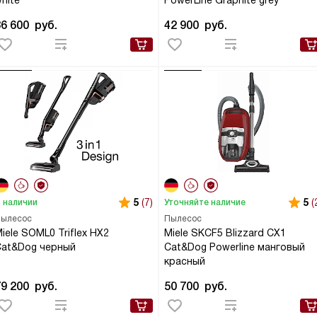
hite
PowerLine Graphite grey
86 600
руб.
42 900
руб.
5
(7)
5
(
 наличии
Уточняйте наличие
ылесос
Пылесос
iele SOML0 Triflex HX2
Miele SKCF5 Blizzard CX1
Cat&Dog черный
Cat&Dog Powerline манговый
красный
79 200
руб.
50 700
руб.