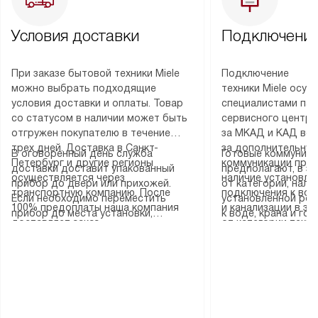
Условия доставки
Подключение
При заказе бытовой техники Miele
Подключение
можно выбрать подходящие
техники Miele осу
условия доставки и оплаты. Товар
специалистами пар
со статусом в наличии может быть
сервисного центра
отгружен покупателю в течение
за МКАД и КАД во
трех дней. Доставка в Санкт-
за дополнительную
В оговоренный день служба
Готовые коммуника
Петербург и другие регионы
коммуникации пре
доставки доставит упакованный
предполагают, в з
осуществляется через
наличие установле
прибор до двери или прихожей.
от категории, нали
транспортную компанию. После
подключения к во
Если необходимо переместить
установленной роз
100% предоплаты наша компания
и канализации в з
прибор до места установки,
к воде, крана и го
доставляет заказ
от категории техн
пожалуйста, предварительно
слива. Стандартна
до представительства
дополнительных ус
уточните это с менеджером.
включает в себя: с
транспортной компании в городе
определяется согл
За данную услугу взимается
транспортировочны
Москва. Пожалуйста, уточняйте
который можно по
дополнительная плата. Важно
разблокировку при
условия доставки у менеджера при
на нашем сайте в 
учитывать, что если размеры
соединение отдель
оформлении заказа.
«Подключение».
прибора не позволяют ему пройти
монтаж техники в 
через дверной проем, сотрудники
на место с проверк