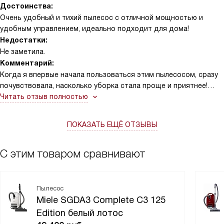
Достоинства:
Очень удобный и тихий пылесос с отличной мощностью и
удобным управлением, идеально подходит для дома!
Недостатки:
Не заметила.
Комментарий:
Когда я впервые начала пользоваться этим пылесосом, сразу
почувствовала, насколько уборка стала проще и приятнее!
Легкий старт и электронная регулировка мощности позволяют
Читать отзыв полностью
быстро подобрать нужный режим для разных поверхностей.
Особенно радует световой дисплей, который сразу
ПОКАЗАТЬ ЕЩЁ ОТЗЫВЫ
показывает выбранную мощность – это очень удобно, когда
хочешь контролировать процесс. Кабель длиной 8.5 метров и
радиус действия в 12 метров дают свободу перемещаться по
С этим товаром сравнивают
всей квартире без постоянного переключения розеток. Мне
также очень понравились амортизированные колеса и
опоясывающий бампер – теперь не боюсь случайно задеть
Пылесос
мебель, а пол остается целым и чистым! Система парковки
Miele SGDA3 Complete C3 125
помогает делать перерывы в уборке, не откладывая пылесос в
Edition белый лотос
неудобное место. Автоматическое позиционирование мешка и