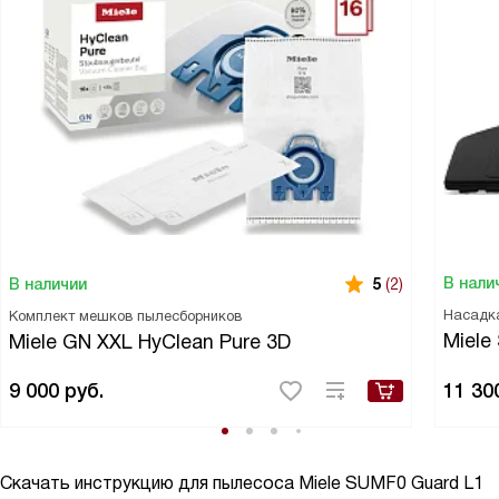
В нали
В наличии
5
(2)
Насадка
Комплект мешков пылесборников
Miele
Miele GN XXL HyClean Pure 3D
9 000
руб.
11 30
Скачать инструкцию для пылесоса
Miele SUMF0 Guard L1