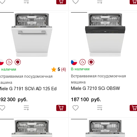
5
(4)
В наличии
 наличии
Встраиваемая посудомоечная
страиваемая посудомоечная
машина
ашина
Miele G 7210 SCi OBSW
iele G 7191 SCVi AD 125 Ed
192 300
руб.
187 100
руб.