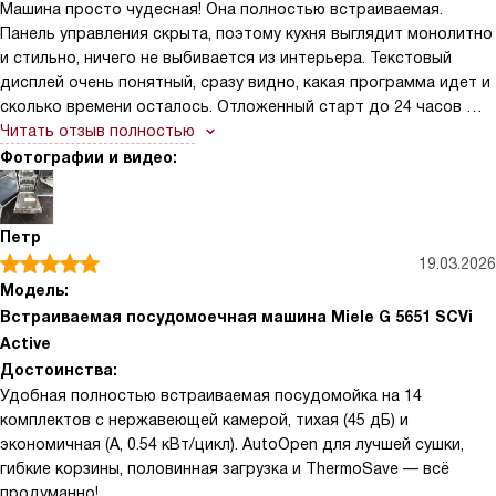
Машина просто чудесная! Она полностью встраиваемая.
устраивать ужины для друзей и всегда переживала за хрупкую
Панель управления скрыта, поэтому кухня выглядит монолитно
посуду. Поддон с продуманной организацией столовых
и стильно, ничего не выбивается из интерьера. Текстовый
приборов делает расстановку удобной, и в гостях никто не
дисплей очень понятный, сразу видно, какая программа идет и
ищет вилки в беспорядке. Не могу не отметить удобство
сколько времени осталось. Отложенный старт до 24 часов —
закрытия дверцы — она мягко опускается и не хлопает
мое спасение, ставлю загрузку на ночь по ночному тарифу.
Читать отзыв полностью
Конденсационная сушка работает отлично, никаких разводов
Фотографии и видео:
на бокалах.
Петр
19.03.2026
Модель:
Встраиваемая посудомоечная машина Miele G 5651 SCVi
Active
Достоинства:
Удобная полностью встраиваемая посудомойка на 14
комплектов с нержавеющей камерой, тихая (45 дБ) и
экономичная (A, 0.54 кВт/цикл). AutoOpen для лучшей сушки,
гибкие корзины, половинная загрузка и ThermoSave — всё
продуманно!