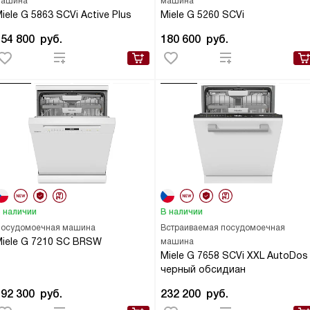
ашина
машина
iele G 5863 SCVi Active Plus
Miele G 5260 SCVi
154 800
руб.
180 600
руб.
 наличии
В наличии
осудомоечная машина
Встраиваемая посудомоечная
iele G 7210 SC BRSW
машина
Miele G 7658 SCVi XXL AutoDos
черный обсидиан
192 300
руб.
232 200
руб.