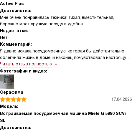
Active Plus
Достоинства:
Мне очень понравилась техника: тихая, вместительная,
бережно моет хрупкую посуду и удобна
Недостатки:
Нет
Комментарий:
Я давно искала посудомоечную, которая бы действительно
облегчила жизнь в доме, и наконец почувствовала настоящую
радость от использования. Первое, что поразило —
Читать отзыв полностью
вместимость на 14 комплектов: теперь после семейных ужинов
Фотографии и видео:
и праздников я не стою у раковины часами, а просто загружаю
посуду и занимаюсь важными делами. Порадовала и тишина
работы — рядом с машиной можно спокойно разговаривать
Серафима
или смотреть фильм, шум почти не мешает. Особенно оценили
17.04.2026
механизм с автоматическим открытием дверцы для
Модель:
дополнительной сушки: тарелки и стаканы выходят сухими, и я
Встраиваемая посудомоечная машина Miele G 5990 SCVi
могу сразу ставить их на полки без лишних хлопот. Благодаря
SL
бережному уходу за стеклом мои хрустальные бокалы
Достоинства:
выглядят как новые — это меня очень радует, ведь я люблю