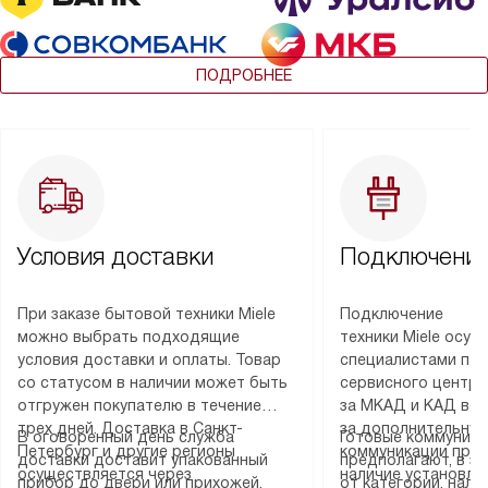
ПОДРОБНЕЕ
Условия доставки
Подключение
При заказе бытовой техники Miele
Подключение
можно выбрать подходящие
техники Miele осу
условия доставки и оплаты. Товар
специалистами пар
со статусом в наличии может быть
сервисного центра
отгружен покупателю в течение
за МКАД и КАД во
трех дней. Доставка в Санкт-
за дополнительную
В оговоренный день служба
Готовые коммуника
Петербург и другие регионы
коммуникации пре
доставки доставит упакованный
предполагают, в з
осуществляется через
наличие установле
прибор до двери или прихожей.
от категории, нали