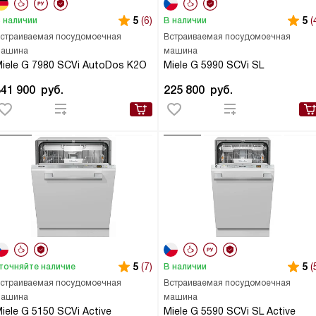
5
(6)
5
(
 наличии
В наличии
страиваемая посудомоечная
Встраиваемая посудомоечная
ашина
машина
iele G 7980 SCVi AutoDos K2O
Miele G 5990 SCVi SL
341 900
руб.
225 800
руб.
5
(7)
5
(
точняйте наличие
В наличии
страиваемая посудомоечная
Встраиваемая посудомоечная
ашина
машина
iele G 5150 SCVi Active
Miele G 5590 SCVi SL Active