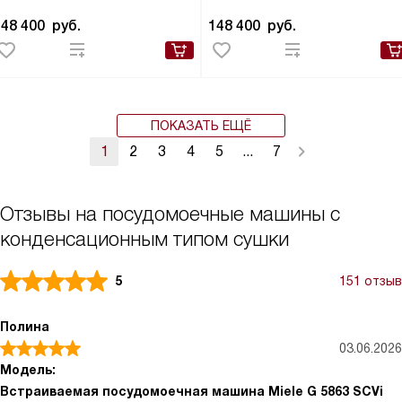
148 400
руб.
148 400
руб.
ПОКАЗАТЬ ЕЩЁ
1
2
3
4
5
...
7
Отзывы на посудомоечные машины с
конденсационным типом сушки
5
151 отзыв
Полина
03.06.2026
Модель:
Встраиваемая посудомоечная машина Miele G 5863 SCVi