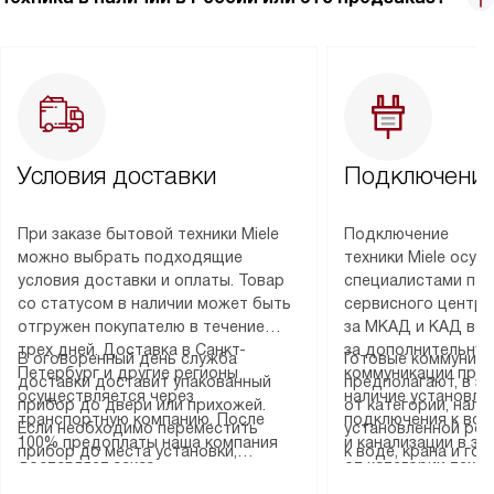
Условия доставки
Подключение
При заказе бытовой техники Miele
Подключение
можно выбрать подходящие
техники Miele осу
условия доставки и оплаты. Товар
специалистами пар
со статусом в наличии может быть
сервисного центра
отгружен покупателю в течение
за МКАД и КАД во
трех дней. Доставка в Санкт-
за дополнительную
В оговоренный день служба
Готовые коммуника
Петербург и другие регионы
коммуникации пре
доставки доставит упакованный
предполагают, в з
осуществляется через
наличие установле
прибор до двери или прихожей.
от категории, нали
транспортную компанию. После
подключения к во
Если необходимо переместить
установленной роз
100% предоплаты наша компания
и канализации в з
прибор до места установки,
к воде, крана и го
доставляет заказ
от категории техн
пожалуйста, предварительно
слива. Стандартна
до представительства
дополнительных ус