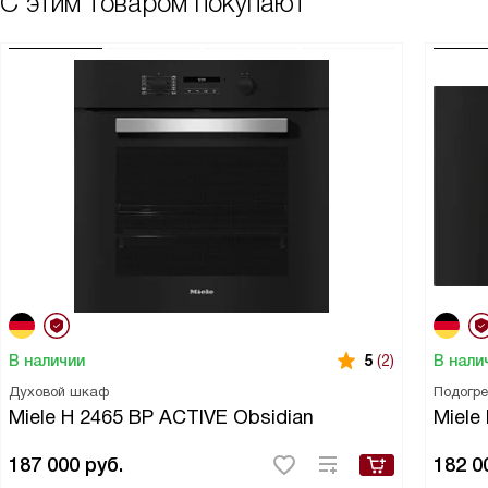
С этим товаром покупают
В наличии
В нали
5
(2)
Духовой шкаф
Подогр
Miele H 2465 BP ACTIVE Obsidian
Miel
187 000
руб.
182 0