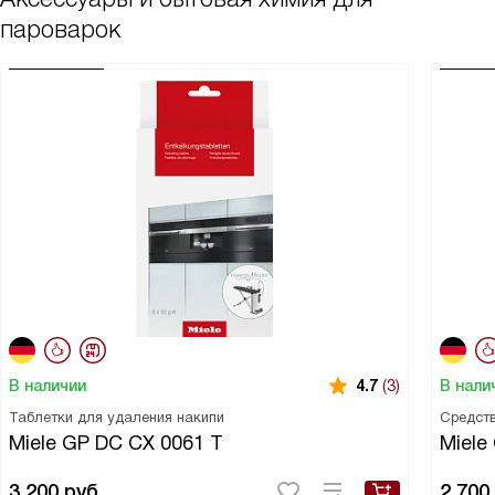
пароварок
В наличии
В нали
4.7
(3)
Таблетки для удаления накипи
Средств
Miele GP DC CX 0061 T
Miele
3 200
руб.
2 700