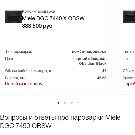
Комби-пароварка
Miele DGC 7440 X OBSW
383 500
руб.
Тип пароварки:
комби-пароварка
Тип па
Цвет:
черный обсидиан
Цвет:
Obsidian Black
Объем рабочей камеры, л:
48
Объем 
Высота, см:
45.55
Высота
Перейти к товару
Перей
Вопросы и ответы про пароварки Miele
DGC 7450 OBSW