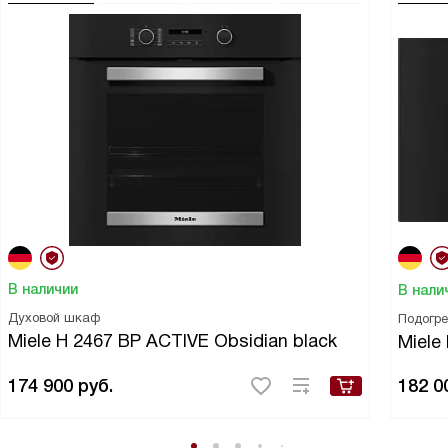
В наличии
В нали
Духовой шкаф
Подогр
Miele H 2467 BP ACTIVE Obsidian black
Miel
174 900
руб.
182 0