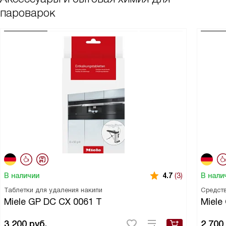
пароварок
В наличии
В нали
4.7
(3)
Таблетки для удаления накипи
Средств
Miele GP DC CX 0061 T
Miele
3 200
руб.
2 700