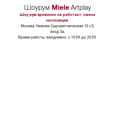
упаковки или без нее.
выполнения специа
Miele
Шоурум
Artplay
в условиях повыше
тарифы на услуги 
Шоу-рум временно не работает, смена
на 30%.
экспозиции.
Москва, Нижняя Сыромятническая 10 с3,
вход 3а.
Время работы: ежедневно, с 10.00 до 20.00.