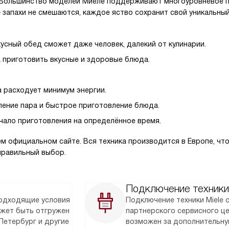
0. Большинство моделей Миеле поддерживают многоуровневое п
— запахи не смешаются, каждое яство сохранит свой уникальный
кусный обед сможет даже человек, далекий от кулинарии.
 приготовить вкусные и здоровые блюда.
 расходует минимум энергии.
ление пара и быстрое приготовление блюда.
чало приготовления на определённое время.
м официальном сайте. Вся техника производится в Европе, что
правильный выбор.
Подключение техники
подходящие условия
Подключение техники Miele
ожет быть отгружен
партнерского сервисного ц
Петербург и другие
возможен за дополнительну