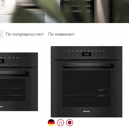
По популярности
По новизне