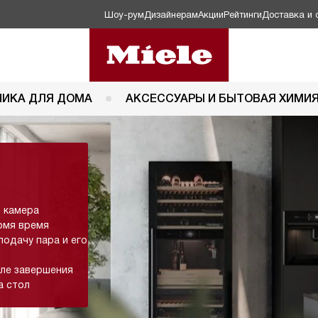
Шоу-рум
Дизайнерам
Акции
Рейтинги
Доставка и 
НИКА ДЛЯ ДОМА
АКСЕССУАРЫ И БЫТОВАЯ ХИМИ
я камера
омя время
подачу пара и его
сле завершения
а стол