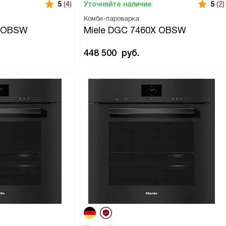
Уточняйте наличие
5
(4)
5
(2)
Комби-пароварка
5 OBSW
Miele DGC 7460X OBSW
448 500
руб.