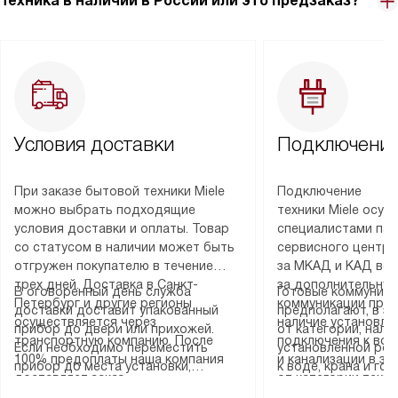
Техника в наличии в России или это предзаказ?
Условия доставки
Подключение
При заказе бытовой техники Miele
Подключение
можно выбрать подходящие
техники Miele осу
условия доставки и оплаты. Товар
специалистами пар
со статусом в наличии может быть
сервисного центра
отгружен покупателю в течение
за МКАД и КАД во
трех дней. Доставка в Санкт-
за дополнительную
В оговоренный день служба
Готовые коммуника
Петербург и другие регионы
коммуникации пре
доставки доставит упакованный
предполагают, в з
осуществляется через
наличие установле
прибор до двери или прихожей.
от категории, нали
транспортную компанию. После
подключения к во
Если необходимо переместить
установленной роз
100% предоплаты наша компания
и канализации в з
прибор до места установки,
к воде, крана и го
доставляет заказ
от категории техн
пожалуйста, предварительно
слива. Стандартна
до представительства
дополнительных ус