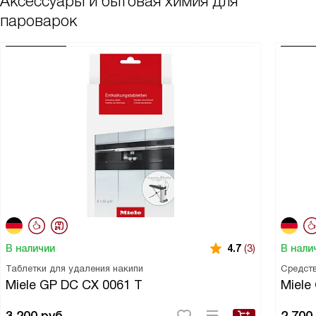
Аксессуары и бытовая химия для
пароварок
В наличии
В нали
4.7
(3)
Таблетки для удаления накипи
Средств
Miele GP DC CX 0061 T
Miele