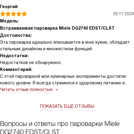
Георгий
26.11.2024
Модель:
Встраиваемая пароварка Miele DG2740 EDST/CLST
Достоинства:
Эта пароварка идеально вписывается в мою кухню, обладает
стильным дизайном и множеством функций.
Недостатки:
Недостатков не обнаружено.
Комментарий:
С этой пароваркой мои кулинарные эксперименты достигли
нового уровня. Я всегда стремился к здоровому питанию и
теперь, благодаря этому устройству, могу готовить разные
Читать отзыв полностью
блюда, сохраняя максимум витаминов. Очень удобно, что
можно готовить несколько блюд одновременно на разных
ПОКАЗАТЬ ЕЩЁ ОТЗЫВЫ
уровнях, при этом вкусы и запахи не смешиваются. Это значит,
что можно одновременно готовить рыбу и овощи, и они
сохранят свой индивидуальный вкус.
Вопросы и ответы про пароварки Miele
Однажды, когда у меня в гостях были друзья, я решил
DG2740 EDST/CLST