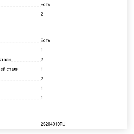
Есть
2
Есть
1
стали
2
ей стали
1
2
1
1
23284010RU