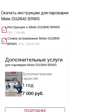
Скачать инструкцию для пароварки
Miele DG2840 BRWS
Инструкция к Miele DG2840 BRWS
PDF, 1.39 MB
Схема встраивания Miele DG2840
BRWS
JPG, 169.06 KB
Дополнительные услуги
для пароварки
Miele DG2840 BRWS
Дополнительная
гарантия
1 год
7 000
руб.
ПОДРОБНЕЕ