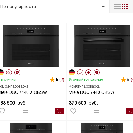
По популярности
5
(2)
5
(
 наличии
Уточняйте наличие
омби-пароварка
Комби-пароварка
iele DGC 7440 X OBSW
Miele DGC 7440 OBSW
383 500
руб.
370 500
руб.