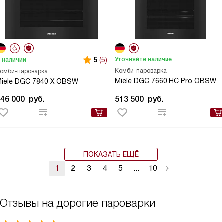
5
(5)
Уточняйте наличие
 наличии
Комби-пароварка
омби-пароварка
Miele DGC 7660 HC Pro OBSW
iele DGC 7840 X OBSW
546 000
руб.
513 500
руб.
ПОКАЗАТЬ ЕЩЁ
1
2
3
4
5
...
10
Отзывы на дорогие пароварки