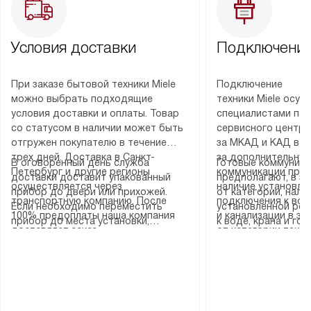
Условия доставки
Подключение
При заказе бытовой техники Miele
Подключение
можно выбрать подходящие
техники Miele осу
условия доставки и оплаты. Товар
специалистами пар
со статусом в наличии может быть
сервисного центра
отгружен покупателю в течение
за МКАД и КАД во
трех дней. Доставка в Санкт-
за дополнительную
В оговоренный день служба
Готовые коммуника
Петербург и другие регионы
коммуникации пре
доставки доставит упакованный
предполагают, в з
осуществляется через
наличие установле
прибор до двери или прихожей.
от категории, нали
транспортную компанию. После
подключения к во
Если необходимо переместить
установленной роз
100% предоплаты наша компания
и канализации в з
прибор до места установки,
к воде, крана и го
доставляет заказ
от категории техн
пожалуйста, предварительно
слива. Стандартна
до представительства
дополнительных ус
уточните это с менеджером.
включает в себя: с
транспортной компании в городе
определяется согл
За данную услугу взимается
транспортировочны
Москва. Пожалуйста, уточняйте
который можно по
дополнительная плата. Важно
разблокировку при
условия доставки у менеджера при
на нашем сайте в 
учитывать, что если размеры
соединение отдель
оформлении заказа.
«Подключение».
прибора не позволяют ему пройти
монтаж техники в 