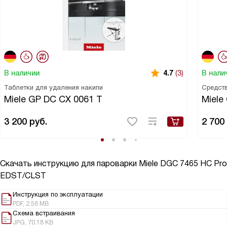
В наличии
В нали
4.7
(3)
Таблетки для удаления накипи
Средств
Miele GP DC CX 0061 T
Miele
3 200
руб.
2 700
Скачать инструкцию для пароварки
Miele DGC 7465 HC Pro
EDST/CLST
Инструкция по эксплуатации
PDF, 2.56 MB
Схема встраивания
JPG, 70.18 KB