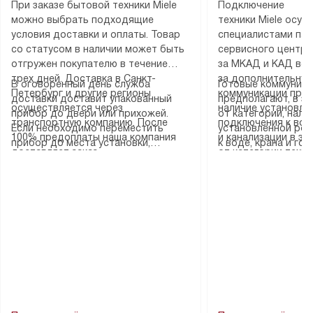
При заказе бытовой техники Miele
Подключение
можно выбрать подходящие
техники Miele осу
условия доставки и оплаты. Товар
специалистами пар
со статусом в наличии может быть
сервисного центра
отгружен покупателю в течение
за МКАД и КАД во
трех дней. Доставка в Санкт-
за дополнительную
В оговоренный день служба
Готовые коммуника
Петербург и другие регионы
коммуникации пре
доставки доставит упакованный
предполагают, в з
осуществляется через
наличие установле
прибор до двери или прихожей.
от категории, нали
транспортную компанию. После
подключения к во
Если необходимо переместить
установленной роз
100% предоплаты наша компания
и канализации в з
прибор до места установки,
к воде, крана и го
доставляет заказ
от категории техн
пожалуйста, предварительно
слива. Стандартна
до представительства
дополнительных ус
уточните это с менеджером.
включает в себя: с
транспортной компании в городе
определяется согл
За данную услугу взимается
транспортировочны
Москва. Пожалуйста, уточняйте
который можно по
дополнительная плата. Важно
разблокировку при
условия доставки у менеджера при
на нашем сайте в 
учитывать, что если размеры
соединение отдель
оформлении заказа.
«Подключение».
прибора не позволяют ему пройти
монтаж техники в 
через дверной проем, сотрудники
на место с проверк
транспортной службы не могут
подключение к су
демонтировать дверцы, ручки или
коммуникациям, пе
другие выступающие элементы, так
и консультацию по 
как это может привести к отказу
В стандартную уст