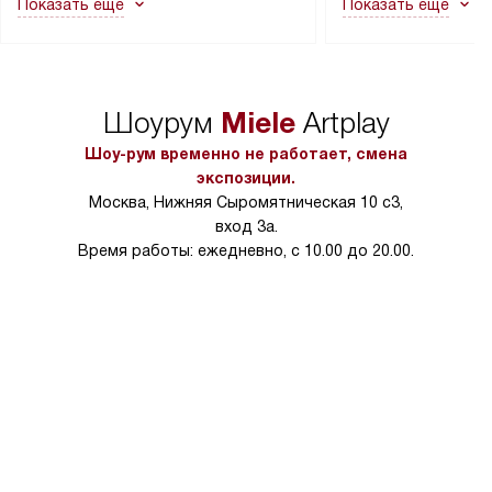
Показать ещё
Показать ещё
в гарантийном ремонте в будущем.
не включаются: пр
Перед заказом удостоверьтесь, что
коммуникаций, рас
сможете переместить прибор
материалы, навеш
в нужное место, учитывая размеры
и перевешивание д
упаковки или без нее.
выполнения специа
Miele
Шоурум
Artplay
в условиях повыше
тарифы на услуги 
Шоу-рум временно не работает, смена
на 30%.
экспозиции.
Москва, Нижняя Сыромятническая 10 с3,
вход 3а.
Время работы: ежедневно, с 10.00 до 20.00.