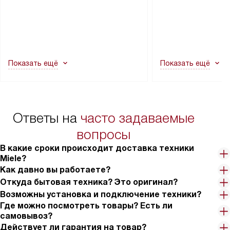
прибора не позволяют ему пройти
монтаж техники в 
через дверной проем, сотрудники
на место с проверк
транспортной службы не могут
подключение к су
демонтировать дверцы, ручки или
коммуникациям, пе
другие выступающие элементы, так
и консультацию по 
как это может привести к отказу
В стандартную уст
Показать ещё
Показать ещё
в гарантийном ремонте в будущем.
не включаются: пр
Перед заказом удостоверьтесь, что
коммуникаций, рас
сможете переместить прибор
материалы, навеш
в нужное место, учитывая размеры
и перевешивание д
упаковки или без нее.
выполнения специа
Ответы на
часто задаваемые
в условиях повыше
тарифы на услуги 
вопросы
на 30%.
В какие сроки происходит доставка техники
Miele?
Как давно вы работаете?
Откуда бытовая техника? Это оригинал?
Возможны установка и подключение техники?
Где можно посмотреть товары? Есть ли
самовывоз?
Действует ли гарантия на товар?