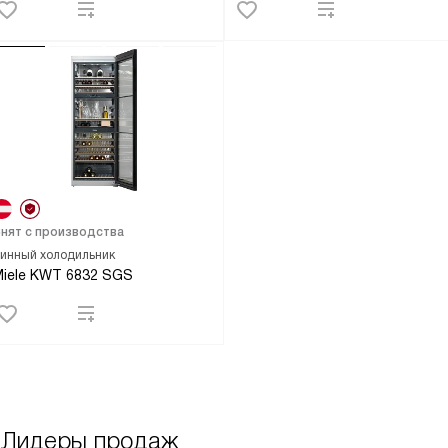
нят с производства
инный холодильник
iele KWT 6832 SGS
Лидеры продаж