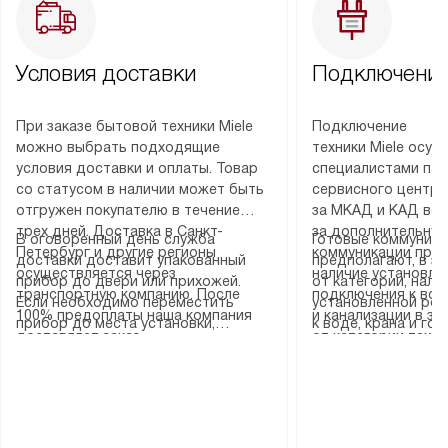
Условия доставки
Подключение
При заказе бытовой техники Miele
Подключение
можно выбрать подходящие
техники Miele осу
условия доставки и оплаты. Товар
специалистами пар
со статусом в наличии может быть
сервисного центра
отгружен покупателю в течение
за МКАД и КАД во
трех дней. Доставка в Санкт-
за дополнительную
В оговоренный день служба
Готовые коммуника
Петербург и другие регионы
коммуникации пре
доставки доставит упакованный
предполагают, в з
осуществляется через
наличие установле
прибор до двери или прихожей.
от категории, нали
транспортную компанию. После
подключения к во
Если необходимо переместить
установленной роз
100% предоплаты наша компания
и канализации в з
прибор до места установки,
к воде, крана и го
доставляет заказ
от категории техн
пожалуйста, предварительно
слива. Стандартна
до представительства
дополнительных ус
уточните это с менеджером.
включает в себя: с
транспортной компании в городе
определяется согл
За данную услугу взимается
транспортировочны
Москва. Пожалуйста, уточняйте
который можно по
дополнительная плата. Важно
разблокировку при
условия доставки у менеджера при
на нашем сайте в 
учитывать, что если размеры
соединение отдель
оформлении заказа.
«Подключение».