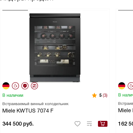
В нали
В наличии
5
(3)
Встраи
Встраиваемый винный холодильник
Miele
Miele KWTUS 7074 F
344 500
руб.
162 5