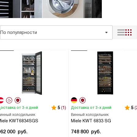
По популярности
5
(1)
5
(
оставка от 3-х дней
Доставка от 3-х дней
инный холодильник
Винный холодильник
Miele KWT6834SGS
Miele KWT 6833 SG
962 000
руб.
748 800
руб.