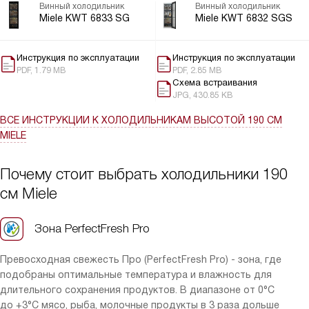
Винный холодильник
Винный холодильник
практичным в использовании.
Miele KWT 6833 SG
Miele KWT 6832 SGS
Но главное, конечно, не внешний вид, а функциональность. И
здесь этот шкаф превзошел все мои ожидания.
Инструкция по эксплуатации
Инструкция по эксплуатации
PDF, 1.79 MB
PDF, 2.85 MB
Вместительность в 178 бутылок - это просто супер! Мы любим
Схема встраивания
вино и часто устраиваем дегустации с друзьями. Теперь у меня
JPG, 430.85 KB
есть где хранить все мои любимые сорта.
ВСЕ ИНСТРУКЦИИ
К ХОЛОДИЛЬНИКАМ ВЫСОТОЙ 190 СМ
Еще одним большим плюсом являются три температурные
MIELE
зоны. Идеально для разных видов вина. Красное, белое,
розовое - каждому своя температура. При этом, благодаря
Почему стоит выбрать холодильники 190
системе динамического охлаждения, температура внутри
см Miele
шкафа всегда стабильна.
Очень удобно, что есть сенсорные переключатели и дисплей
Зона PerfectFresh Pro
для регулировки и индикации температуры. Все просто и
понятно. И даже если я забуду закрыть дверь, мне об этом
Превосходная свежесть Про (PerfectFresh Pro) - зона, где
сразу же напомнит акустический и оптический сигнал.
подобраны оптимальные температура и влажность для
длительного сохранения продуктов. В диапазоне от 0°C
Особенно порадовали деревянные полки и освещение. Вино на
до +3°C мясо, рыба, молочные продукты в 3 раза дольше