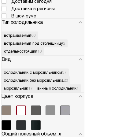
Доставим сегодня
Доставка в регионы
В шоу-руме
Тип холодильника
встраиваемый
60
встраиваемый под столешницу
2
отдельностоящий
13
Вид
холодильник с морозильником
37
холодильник без морозильника
20
морозильник
17
винный холодильник
1
Цвет корпуса
Общий полезный объем, л