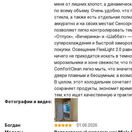
меня от лишних хлопот, а динамиче
по всему объему. Очень удобно, что 
стекла, а также есть отдельная пол
аккуратно и на своих местах! Сенсо
позволяют легко контролировать те
«Отпуск», «Вечеринка» и «Шаббат» —
суперохлаждения и быстрой замороз
покупки. Освещение FlexiLight 2.0 
ничего не приходится искать в темн
морозильнике и зоне свежести, что 
ComfortClean легко мыть, что значи
двери плавным и бесшумным, а возм
В целом, этот холодильник сочетает
сохраняет продукты, экономит врем
тем, кто ищет качественную и практи
Фотографии и видео:
Богдан
01.06.2026