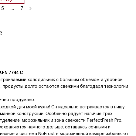
5
...
7
e
KFN 7744 C
страиваемый холодильник с большим объемом и удобной
о, продукты долго остаются свежими благодаря технологии
ично продумано.
ходкой для моей кухни! Он идеально встраивается в нишу
манной конструкции. Особенно радует наличие трёх
деление, морозильник и зона свежести PerfectFresh Pro.
сохраняются намного дольше, оставаясь сочными и
ивание и система NoFrost в морозильной камере избавляют