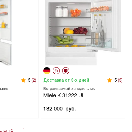
Доставка от 3-х дней
5
(2)
5
(3)
ьник
Встраиваемый холодильник
Miele K 31222 Ui
182 000
руб.
Ь ЕЩЁ