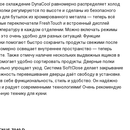
ское охлаждение DynaCool равномерно распределяет холод
полки регулируются по высоте и сделаны из безопасного
ка для бутылок из хромированного металла — теперь всё
рные переключатели FreshTouch и встроенный дисплей
мпературу в каждом отделении. Можно включать режимы
 это очень удобно для разных ситуаций. Функции
ки помогают быстро сохранить продукты свежими после
равномерно освещает внутреннее пространство — теперь
оте. Также отмечу наличие нескольких выдвижных ящиков в
помогает удобно сортировать продукты. Дверные полки
тельно упрощает уход. Система SoftClose делает закрывание
ожность перевешивания дверцы даёт свободу в установке.
 в себе функциональность, стиль и удобство. Он надёжно
я и радует современными технологиями! Очень рекомендую
чную технику для кухни.