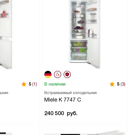
В наличии
5
(1)
5
(3)
ьник
Встраиваемый холодильник
Miele K 7747 C
240 500
руб.