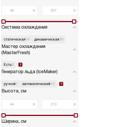
Система охлаждения
статическая
14
динамическая
39
Мастер охлаждения
(MasterFresh)
Есть
9
Генератор льда (IceMaker)
ручной
1
автоматический
13
Высота, см
Ширина, см