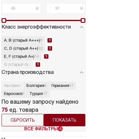
Класс энергоэффективности
A, B (старый A+++)
8
C, D (старый A++)
52
E, F (старый A+)
14
G (старый A)
0
Страна производства
Австрия
0
Болгария
6
Германия
51
Евросоюз
1
Турция
17
По вашему запросу найдено
75
ед. товара
СБРОСИТЬ
ВСЕ ФИЛЬТРЫ
4