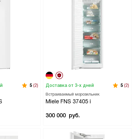
ей
Доставка от 3-х дней
5
(2)
5
(2)
Встраиваемый морозильник
S
Miele FNS 37405 i
300 000
руб.