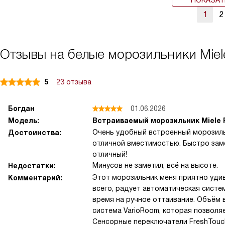
ПОКАЗАТ
1
2
Отзывы на белые морозильники Miel
5
23 отзыва
Богдан
01.06.2026
Модель:
Встраиваемый морозильник Miele 
Очень удобный встроенный морозиль
Достоинства:
отличной вместимостью. Быстро зам
отличный!
Минусов не заметил, всё на высоте.
Недостатки:
Этот морозильник меня приятно уди
Комментарий:
всего, радует автоматическая систе
время на ручное оттаивание. Объём в
система VarioRoom, которая позволя
Сенсорные переключатели FreshTouch