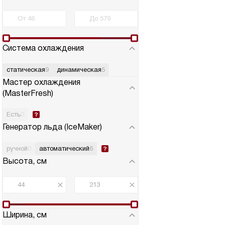
Система охлаждения
статическая
9
динамическая
5
Мастер охлаждения
(MasterFresh)
Есть
0
Генератор льда (IceMaker)
ручной
0
автоматический
6
Высота, см
Ширина, см