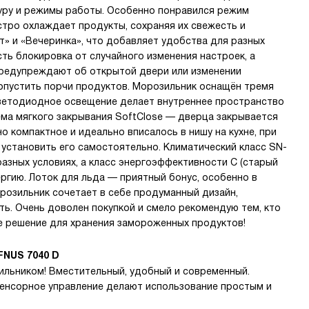
уру и режимы работы. Особенно понравился режим
стро охлаждает продукты, сохраняя их свежесть и
» и «Вечеринка», что добавляет удобства для разных
сть блокировка от случайного изменения настроек, а
 предупреждают об открытой двери или изменении
допустить порчи продуктов. Морозильник оснащён тремя
ветодиодное освещение делает внутреннее пространство
ма мягкого закрывания SoftClose — дверца закрывается
о компактное и идеально вписалось в нишу на кухне, при
 установить его самостоятельно. Климатический класс SN-
разных условиях, а класс энергоэффективности C (старый
ргию. Лоток для льда — приятный бонус, особенно в
орозильник сочетает в себе продуманный дизайн,
ь. Очень доволен покупкой и смело рекомендую тем, кто
е решение для хранения замороженных продуктов!
FNUS 7040 D
льником! Вместительный, удобный и современный.
енсорное управление делают использование простым и