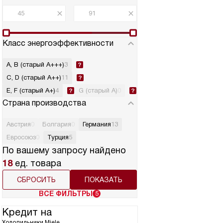
Класс энергоэффективности
A, B (старый A+++)
3
C, D (старый A++)
11
E, F (старый A+)
4
G (старый A)
0
Страна производства
Австрия
0
Болгария
0
Германия
13
Евросоюз
0
Турция
5
По вашему запросу найдено
18
ед. товара
СБРОСИТЬ
ВСЕ ФИЛЬТРЫ
5
Кредит на
Холодильники Miele