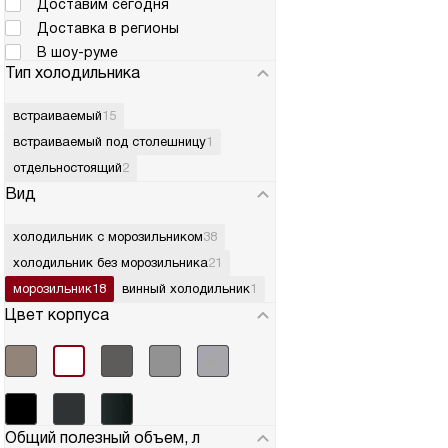
Доставим сегодня
Доставка в регионы
В шоу-руме
Тип холодильника
встраиваемый
15
встраиваемый под столешницу
1
отдельностоящий
2
Вид
холодильник с морозильником
38
холодильник без морозильника
21
морозильник
18
винный холодильник
1
Цвет корпуса
Общий полезный объем, л