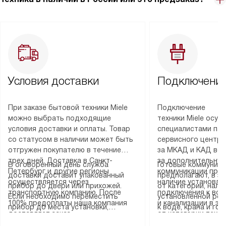
Условия доставки
Подключение
При заказе бытовой техники Miele
Подключение
можно выбрать подходящие
техники Miele осу
условия доставки и оплаты. Товар
специалистами пар
со статусом в наличии может быть
сервисного центра
отгружен покупателю в течение
за МКАД и КАД во
трех дней. Доставка в Санкт-
за дополнительную
В оговоренный день служба
Готовые коммуника
Петербург и другие регионы
коммуникации пре
доставки доставит упакованный
предполагают, в з
осуществляется через
наличие установле
прибор до двери или прихожей.
от категории, нали
транспортную компанию. После
подключения к во
Если необходимо переместить
установленной роз
100% предоплаты наша компания
и канализации в з
прибор до места установки,
к воде, крана и го
доставляет заказ
от категории техн
пожалуйста, предварительно
слива. Стандартна
до представительства
дополнительных ус