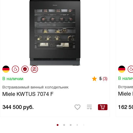
В нали
В наличии
5
(3)
Встраи
Встраиваемый винный холодильник
Miele
Miele KWTUS 7074 F
344 500
руб.
162 5