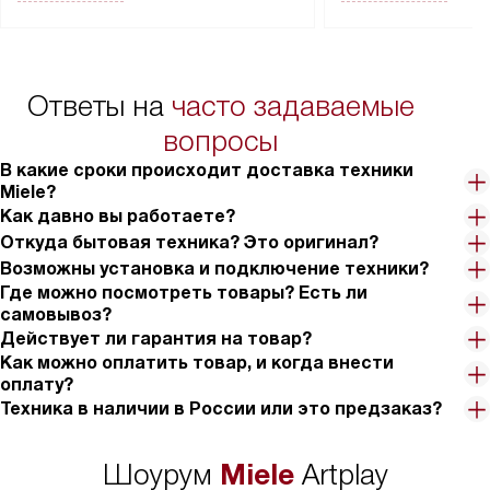
Перед заказом удостоверьтесь, что
коммуникаций, рас
сможете переместить прибор
материалы, навеш
в нужное место, учитывая размеры
и перевешивание д
упаковки или без нее.
выполнения специа
Ответы на
часто задаваемые
в условиях повыше
тарифы на услуги 
вопросы
на 30%.
В какие сроки происходит доставка техники
Miele?
Как давно вы работаете?
Откуда бытовая техника? Это оригинал?
Возможны установка и подключение техники?
Где можно посмотреть товары? Есть ли
самовывоз?
Действует ли гарантия на товар?
Как можно оплатить товар, и когда внести
оплату?
Техника в наличии в России или это предзаказ?
Miele
Шоурум
Artplay