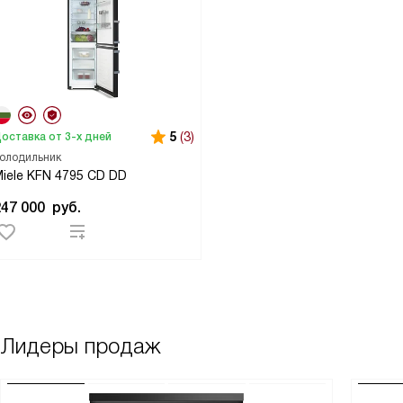
5
(3)
оставка от 3-х дней
олодильник
iele KFN 4795 CD DD
247 000
руб.
Лидеры продаж