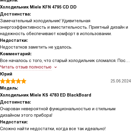
Модель:
Холодильник Miele KFN 4795 CD DD
Достоинства:
Замечательный холодильник! Удивительная
энергоэффективность и вместительность. Приятный дизайн и
надежность обеспечивают комфорт в использовании.
Недостатки:
Недостатков заметить не удалось.
Комментарий:
Все началось с того, что старый холодильник сломался. После
долгих поисков и сравнений, выбор пал на этот. И не ошиблись!
Читать отзыв полностью
Он стал настоящим украшением кухни, его дизайн просто
Юрий
восхитительный. Сразу заметила, как тихо он работает. И это
25.06.2024
очень важно, ведь никто не любит посторонние шумы на кухне.
Модель:
Теперь можно спокойно готовить, не отвлекаясь на лишние
Холодильник Miele KS 4783 ED BlackBoard
звуки. Очень удобно, что внутри много полок и ящиков, что
Достоинства:
позволяет разместить все продукты так, чтобы они были
Очарован невероятной функциональностью и стильным
всегда под рукой. И совсем не важно, сколько у вас продуктов
дизайном этого прибора!
- все найдет свое место! Но самое главное - это его
Недостатки:
энергоэффективность. Это очень важно в наше время, когда
Сложно найти недостатки, когда все так идеально!