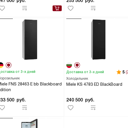
247 000
руб.
253 500
руб.
оставка от 3-х дней
5
(
Доставка от 3-х дней
орозильник
Холодильник
iele FNS 28463 E bb Blackboard
Miele KS 4783 ED BlackBoard
dition
233 500
руб.
240 500
руб.