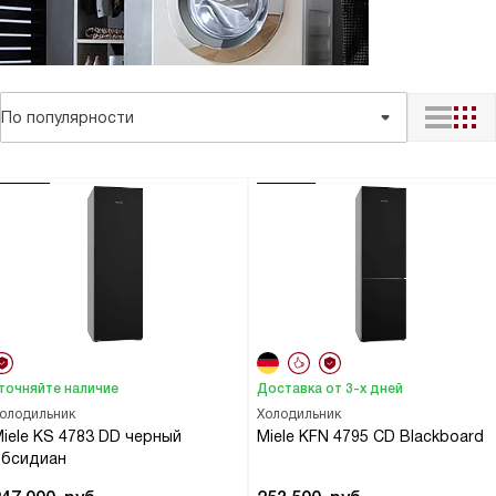
По популярности
точняйте наличие
Доставка от 3-х дней
олодильник
Холодильник
iele KS 4783 DD черный
Miele KFN 4795 CD Blackboard
обсидиан