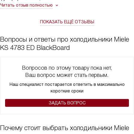
делает мою кухню более уютной и организованной,
Читать отзыв полностью
но и помогает мне вести более экологичный образ жизни.
Рекомендую всем, кто ищет не просто холодильник, а что-то
ПОКАЗАТЬ ЕЩЁ ОТЗЫВЫ
большее!
Вопросы и ответы про холодильники Miele
KS 4783 ED BlackBoard
Вопросов по этому товару пока нет,
Ваш вопрос может стать первым.
Наш специалист постарается ответить в максимально
короткие сроки
ЗАДАТЬ ВОПРОС
Почему стоит выбрать холодильники Miele