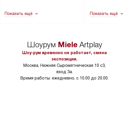
другие выступающие элементы, так
и консультацию по 
как это может привести к отказу
В стандартную уст
Показать ещё
Показать ещё
в гарантийном ремонте в будущем.
не включаются: пр
Перед заказом удостоверьтесь, что
коммуникаций, рас
сможете переместить прибор
материалы, навеш
в нужное место, учитывая размеры
и перевешивание д
упаковки или без нее.
выполнения специа
Miele
Шоурум
Artplay
в условиях повыше
тарифы на услуги 
Шоу-рум временно не работает, смена
на 30%.
экспозиции.
Москва, Нижняя Сыромятническая 10 с3,
вход 3а.
Время работы: ежедневно, с 10.00 до 20.00.