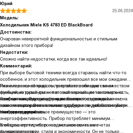
Юрий
25.06.2024
Модель:
Холодильник Miele KS 4783 ED BlackBoard
Достоинства:
Очарован невероятной функциональностью и стильным
дизайном этого прибора!
Недостатки:
Сложно найти недостатки, когда все так идеально!
Комментарий:
При выборе бытовой техники всегда стараюсь найти что-то
особенное, и этот холодильник превзошел все мои ожидания.
Уже с первого взгляда он привлекает внимание своим
Помимо внешней красоты, устройство обладает множеством
необычным дизайном — матовый черный цвет и поверхность,
функций, которые делают его использование максимально
похожая на школьную доску, позволяют оставлять на нем
комфортным. Внутри есть много полок и отделений,
Особенно порадовала функция быстрого охлаждения — она
заметки мелом. Это не только удобно, но и добавляет уют
позволяющих разместить все продукты так, чтобы они были
позволяет сохранить свежесть продуктов, даже если они уже
в интерьер кухни.
всегда под рукой.
немного подогрелись.
Но, безусловно, главное преимущество — это
энергоэффективность. Прибор потребляет минимум
электроэнергии, что позволяет экономить на счетах
В общем, этот прибор — идеальное сочетание
за электричество.
функциональности, стиля и экономичности. Он не только