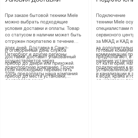
При заказе бытовой техники Miele
Подключение
можно выбрать подходящие
техники Miele осу
условия доставки и оплаты. Товар
специалистами пар
со статусом в наличии может быть
сервисного центра
отгружен покупателю в течение
за МКАД и КАД во
трех дней. Доставка в Санкт-
за дополнительную
В оговоренный день служба
Готовые коммуника
Петербург и другие регионы
коммуникации пре
доставки доставит упакованный
предполагают, в з
осуществляется через
наличие установле
прибор до двери или прихожей.
от категории, нали
транспортную компанию. После
подключения к во
Если необходимо переместить
установленной роз
100% предоплаты наша компания
и канализации в з
прибор до места установки,
к воде, крана и го
доставляет заказ
от категории техн
пожалуйста, предварительно
слива. Стандартна
до представительства
дополнительных ус
уточните это с менеджером.
включает в себя: с
транспортной компании в городе
определяется согл
За данную услугу взимается
транспортировочны
Москва. Пожалуйста, уточняйте
который можно по
дополнительная плата. Важно
разблокировку при
условия доставки у менеджера при
на нашем сайте в 
учитывать, что если размеры
соединение отдель
оформлении заказа.
«Подключение».
прибора не позволяют ему пройти
монтаж техники в 
через дверной проем, сотрудники
на место с проверк
транспортной службы не могут
подключение к су
демонтировать дверцы, ручки или
коммуникациям, пе