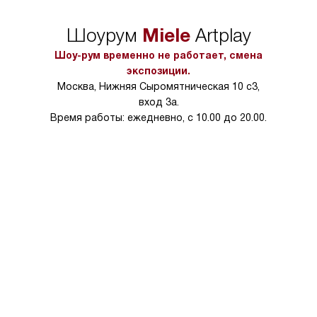
в нужное место, учитывая размеры
и перевешивание д
упаковки или без нее.
выполнения специа
Miele
Шоурум
Artplay
в условиях повыше
тарифы на услуги 
Шоу-рум временно не работает, смена
на 30%.
экспозиции.
Москва, Нижняя Сыромятническая 10 с3,
вход 3а.
Время работы: ежедневно, с 10.00 до 20.00.