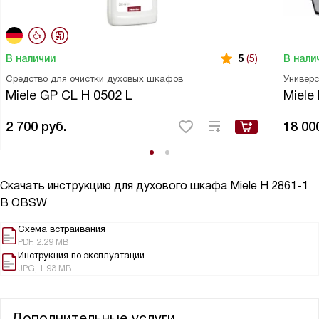
В наличии
В нали
5
(5)
Средство для очистки духовых шкафов
Универс
Miele GP CL H 0502 L
Miele
2 700
руб.
18 00
Скачать инструкцию для духового шкафа
Miele H 2861-1
B OBSW
Схема встраивания
PDF, 2.29 MB
Инструкция по эксплуатации
JPG, 1.93 MB
Дополнительные услуги