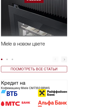
Miele в новом цвете
Виды кофемашин
ПОСМОТРЕТЬ ВСЕ СТАТЬИ
Кредит на
Кофемашину Miele CM7350 BRWS