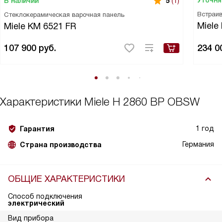
Уточня
В наличии
5
(1)
Встраи
Стеклокерамическая варочная панель
Miele
Miele KM 6521 FR
107 900
руб.
234 0
Характеристики
Miele H 2860 BP OBSW
1 год
Гарантия
Германия
Страна производства
ОБЩИЕ ХАРАКТЕРИСТИКИ
Способ подключения
электрический
Вид прибора