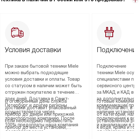
Условия доставки
Подключение
При заказе бытовой техники Miele
Подключение
можно выбрать подходящие
техники Miele осу
условия доставки и оплаты. Товар
специалистами пар
со статусом в наличии может быть
сервисного центра
отгружен покупателю в течение
за МКАД и КАД во
трех дней. Доставка в Санкт-
за дополнительную
В оговоренный день служба
Готовые коммуника
Петербург и другие регионы
коммуникации пре
доставки доставит упакованный
предполагают, в з
осуществляется через
наличие установле
прибор до двери или прихожей.
от категории, нали
транспортную компанию. После
подключения к во
Если необходимо переместить
установленной роз
100% предоплаты наша компания
и канализации в з
прибор до места установки,
к воде, крана и го
доставляет заказ
от категории техн
пожалуйста, предварительно
слива. Стандартна
до представительства
дополнительных ус