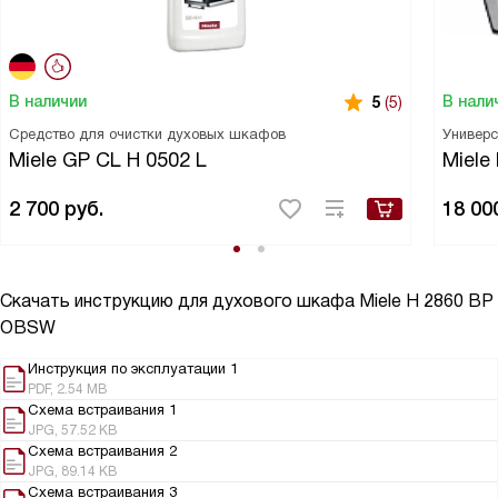
В наличии
В нали
5
(5)
Средство для очистки духовых шкафов
Универс
Miele GP CL H 0502 L
Miele
2 700
руб.
18 00
Скачать инструкцию для духового шкафа
Miele H 2860 BP
OBSW
Инструкция по эксплуатации 1
PDF, 2.54 MB
Схема встраивания 1
JPG, 57.52 KB
Схема встраивания 2
JPG, 89.14 KB
Схема встраивания 3