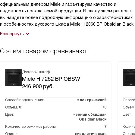
официальным дилером Miele и гарантируем качество и
надежность предлагаемой продукции. В следующем разделе
вы найдете более подробную информацию о характеристиках
и особенностях духового шкафа Miele H 2860 BP Obsidian Black.
Развернуть
С этим товаром сравнивают
Духовой шкаф
Miele H 7262 BP OBSW
246 900
руб.
Способ подключения:
электрический
Способ
Объем, л:
76
Объем,
Цвет:
черный обсидиан
Цвет:
Obsidian Black
Количество режимов работы:
7
Количе
Очистка:
пиролитическая
Очистк