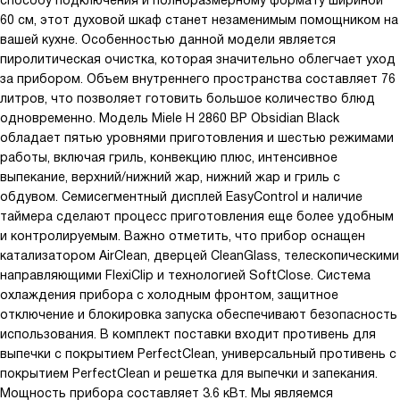
способу подключения и полноразмерному формату шириной
охлаждения прибора с холодным фронтом. Благодаря ей,
60 см, этот духовой шкаф станет незаменимым помощником на
даже после длительной работы духовка остается прохладной
вашей кухне. Особенностью данной модели является
на ощупь, что обеспечивает безопасность использования.
пиролитическая очистка, которая значительно облегчает уход
за прибором. Объем внутреннего пространства составляет 76
В общем, я очень доволен своей покупкой. Этот духовой шкаф
литров, что позволяет готовить большое количество блюд
стал настоящим помощником на моей кухне и значительно
одновременно. Модель Miele H 2860 BP Obsidian Black
облегчил процесс приготовления пищи. Рекомендую всем, кто
обладает пятью уровнями приготовления и шестью режимами
ценит качество и функциональность!
работы, включая гриль, конвекцию плюс, интенсивное
выпекание, верхний/нижний жар, нижний жар и гриль с
обдувом. Семисегментный дисплей EasyControl и наличие
таймера сделают процесс приготовления еще более удобным
и контролируемым. Важно отметить, что прибор оснащен
катализатором AirClean, дверцей CleanGlass, телескопическими
направляющими FlexiClip и технологией SoftClose. Система
охлаждения прибора с холодным фронтом, защитное
отключение и блокировка запуска обеспечивают безопасность
использования. В комплект поставки входит противень для
выпечки с покрытием PerfectClean, универсальный противень с
покрытием PerfectClean и решетка для выпечки и запекания.
Мощность прибора составляет 3.6 кВт. Мы являемся