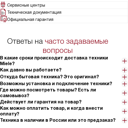
ристретто, эспрессо, капучино, латте макиато и другие виды.
Сервисные центры
одно написать, говорю про другое – сумбур, но и
Кофе можно варить, как из зернового кофе, так и из молотого.
профессиональный отзыв не напишу. Сравниваю с кофе на
Техническая документация
Емкость для воды равна 1,8 литра. С очисткой машины
вынос – мой вкуснее, но, опять же, не нужно экономить на
Официальная гарантия
проблем нет. Она имеет автоматическую очистку, но накипь
зернах))
убирается вручную. Управление кофемашиной простое и
понятное. Инструкция доступна всем.
Ответы на
часто задаваемые
вопросы
В какие сроки происходит доставка техники
Miele?
Как давно вы работаете?
Откуда бытовая техника? Это оригинал?
Возможны установка и подключение техники?
Где можно посмотреть товары? Есть ли
самовывоз?
Действует ли гарантия на товар?
Как можно оплатить товар, и когда внести
оплату?
Техника в наличии в России или это предзаказ?