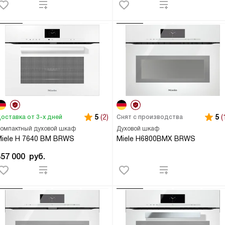
5
(2)
5
(
оставка от 3-х дней
Снят с производства
омпактный духовой шкаф
Духовой шкаф
iele H 7640 BM BRWS
Miele H6800BMX BRWS
357 000
руб.