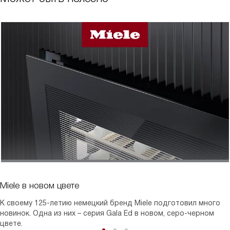
Miele в новом цвете
К своему 125-летию немецкий бренд Miele подготовил много
новинок. Одна из них – серия Gala Ed в новом, серо-черном
цвете.