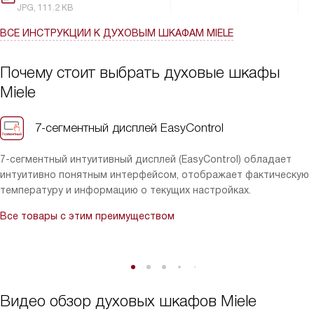
остаточного тепла. Это не только экономит энергию, но и
JPG, 111.2 KB
позволяет поддерживать готовое блюдо теплым.
В общем, я очень довольна этим прибором. Он стал
ВСЕ ИНСТРУКЦИИ
К ДУХОВЫМ ШКАФАМ MIELE
незаменимым помощником на моей кухне и существенно
облегчил мне жизнь. Рекомендую его всем, кто ценит комфорт,
Почему стоит выбрать духовые шкафы
функциональность и стиль в одном флаконе.
Miele
7-сегментный дисплей EasyControl
7-сегментный интуитивный дисплей (EasyControl) обладает
интуитивно понятным интерфейсом, отображает фактическую
температуру и информацию о текущих настройках.
Все товары с этим преимуществом
Видео обзор духовых шкафов Miele