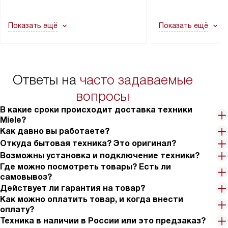
другие выступающие элементы, так
и консультацию по 
как это может привести к отказу
В стандартную уст
Показать ещё
Показать ещё
в гарантийном ремонте в будущем.
не включаются: пр
Перед заказом удостоверьтесь, что
коммуникаций, рас
сможете переместить прибор
материалы, навеш
в нужное место, учитывая размеры
и перевешивание д
упаковки или без нее.
выполнения специа
Ответы на
часто задаваемые
в условиях повыше
тарифы на услуги 
вопросы
на 30%.
В какие сроки происходит доставка техники
Miele?
Как давно вы работаете?
Откуда бытовая техника? Это оригинал?
Возможны установка и подключение техники?
Где можно посмотреть товары? Есть ли
самовывоз?
Действует ли гарантия на товар?
Как можно оплатить товар, и когда внести
оплату?
Техника в наличии в России или это предзаказ?