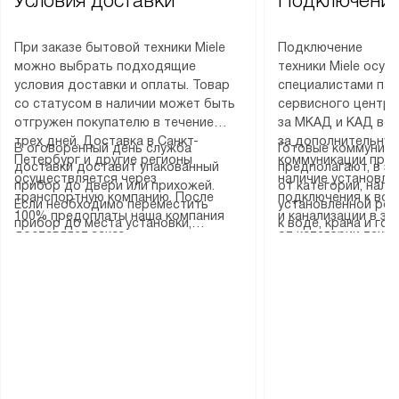
Условия доставки
Подключение
При заказе бытовой техники Miele
Подключение
можно выбрать подходящие
техники Miele осу
условия доставки и оплаты. Товар
специалистами пар
со статусом в наличии может быть
сервисного центра
отгружен покупателю в течение
за МКАД и КАД во
трех дней. Доставка в Санкт-
за дополнительную
В оговоренный день служба
Готовые коммуника
Петербург и другие регионы
коммуникации пре
доставки доставит упакованный
предполагают, в з
осуществляется через
наличие установле
прибор до двери или прихожей.
от категории, нали
транспортную компанию. После
подключения к во
Если необходимо переместить
установленной роз
100% предоплаты наша компания
и канализации в з
прибор до места установки,
к воде, крана и го
доставляет заказ
от категории техн
пожалуйста, предварительно
слива. Стандартна
до представительства
дополнительных ус
уточните это с менеджером.
включает в себя: с
транспортной компании в городе
определяется согл
За данную услугу взимается
транспортировочны
Москва. Пожалуйста, уточняйте
который можно по
дополнительная плата. Важно
разблокировку при
условия доставки у менеджера при
на нашем сайте в 
учитывать, что если размеры
соединение отдель
оформлении заказа.
«Подключение».
прибора не позволяют ему пройти
монтаж техники в 
через дверной проем, сотрудники
на место с проверк
транспортной службы не могут
подключение к су
демонтировать дверцы, ручки или
коммуникациям, пе