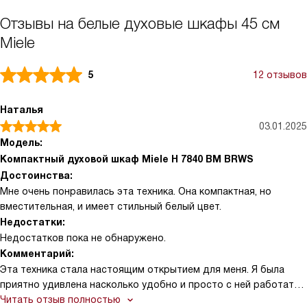
Отзывы на белые духовые шкафы 45 см
Miele
5
12 отзывов
Наталья
03.01.2025
Модель:
Компактный духовой шкаф Miele H 7840 BM BRWS
Достоинства:
Мне очень понравилась эта техника. Она компактная, но
вместительная, и имеет стильный белый цвет.
Недостатки:
Недостатков пока не обнаружено.
Комментарий:
Эта техника стала настоящим открытием для меня. Я была
приятно удивлена насколько удобно и просто с ней работать.
Сенсорный экран реагирует на мои команды быстро и точно,
Читать отзыв полностью