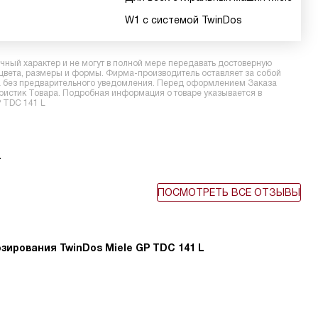
W1 с системой TwinDos
ный характер и не могут в полной мере передавать достоверную
 цвета, размеры и формы. Фирма-производитель оставляет за собой
ра без предварительного уведомления. Перед оформлением Заказа
еристик Товара. Подробная информация о товаре указывается в
P TDC 141 L
L
ПОСМОТРЕТЬ ВСЕ ОТЗЫВЫ
ирования TwinDos Miele GP TDC 141 L