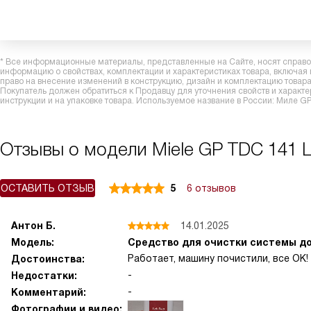
* Все информационные материалы, представленные на Сайте, носят справоч
информацию о свойствах, комплектации и характеристиках товара, включая
право на внесение изменений в конструкцию, дизайн и комплектацию това
Покупатель должен обратиться к Продавцу для уточнения свойств и характ
инструкции и на упаковке товара. Используемое название в России: Миле G
Отзывы о модели Miele GP TDC 141 
ОСТАВИТЬ ОТЗЫВ
5
6 отзывов
Антон Б.
14.01.2025
Модель:
Средство для очистки системы доз
Работает, машину почистили, все ОК!
Достоинства:
-
Недостатки:
-
Комментарий:
Фотографии и видео: