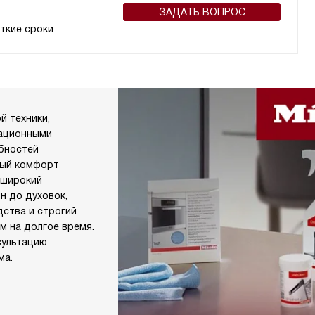
ЗАДАТЬ ВОПРОС
ткие сроки
й техники,
вационными
ебностей
ный комфорт
 широкий
н до духовок,
дства и строгий
м на долгое время.
сультацию
ма.