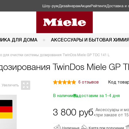
Шоу-рум
Дизайнерам
Акции
Рейтинги
Доставка и 
НИКА ДЛЯ ДОМА
АКСЕССУАРЫ И БЫТОВАЯ ХИМИ
о для очистки системы дозирования TwinDos Miele GP TDC 141 L
 дозирования TwinDos
Miele GP 
6 отзывов
Код товар
В наличии
доставим за
1-4
дня
3 800
руб.
Аксессуары и м
при заказе
от 15
Наличные
Карта при получении