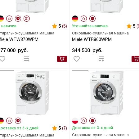
5
(5)
5
(
 наличии
Уточняйте наличие
тирально-сушильная машина
Стирально-сушильная машина
Miele WTW870WPM
Miele WTR860WPM
377 000
руб.
344 500
руб.
5
(7)
Доставка от 3-х дней
оставка от 3-х дней
Стирально-сушильная машина
тирально-сушильная машина