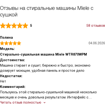
Отзывы на стиральные машины Miele с
сушкой
5
58 отзывов
Полина
04.06.2026
Модель:
Стирально-сушильная машина Miele WTR870WPM
Достоинства:
Машина стирает и сушит, бережно и быстро, экономно
дозирует моющее, удобная панель и простое дело
Недостатки:
Нет
Комментарий:
Пользуюсь этой стирально‑сушильной машиной несколько
месяцев и очень довольна результатом. Интерфейс с
наклонной панелью и MTouch понятен с первого раза,
Читать отзыв полностью