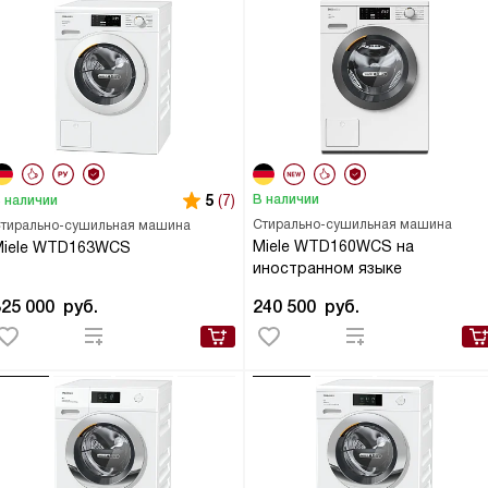
5
(7)
В наличии
 наличии
Стирально-сушильная машина
тирально-сушильная машина
Miele WTD160WCS на
Miele WTD163WCS
иностранном языке
325 000
руб.
240 500
руб.