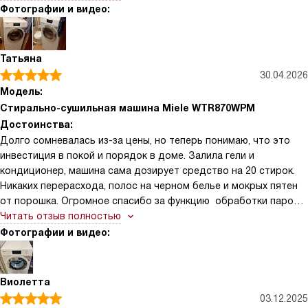
программы логичные — не нужно всё время заглядывать в
Фотографии и видео:
инструкцию. Автодозирование TwinDos и капсулы CapDosing
действительно экономят время: раз в неделю залила и забыла
про дозу, вещи всегда отстираны равномерно. Функция
Татьяна
AddLoad один раз спасла меня, когда я вспомнила про
30.04.2026
кофточку уже после старта — быстро докинула и продолжила
Модель:
цикл без проблем
Стирально-сушильная машина Miele WTR870WPM
Достоинства:
Долго сомневалась из-за цены, но теперь понимаю, что это
инвестиция в покой и порядок в доме. Залила гели и
кондиционер, машина сама дозирует средство на 20 стирок.
Никаких перерасхода, полос на черном белье и мокрых пятен
от порошка. Огромное спасибо за функцию обработки паром,
развешивать вещи после сушки не нужно, достаточно
Читать отзыв полностью
запустить 15-минутную программу — рубашки висят как
Фотографии и видео:
отутюженные. Даже детские вещи с застарелыми пятнами
выходят идеально чистыми без предварительного
застирывания. Сушка конденсационная с датчиками
Виолетта
влажности. Загрузка 8 кг для семьи из 4 человек, в самый раз,
03.12.2025
при сушке честные 5 кг.