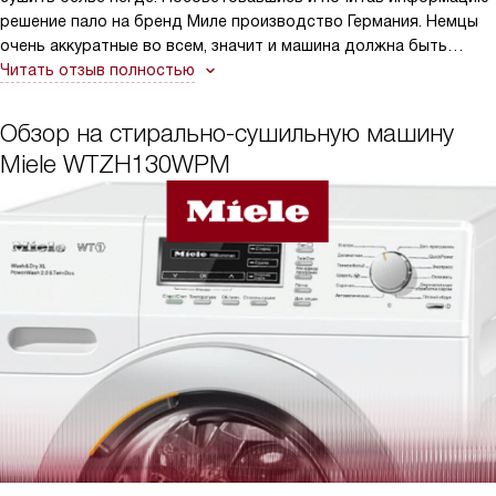
решение пало на бренд Миле производство Германия. Немцы
очень аккуратные во всем, значит и машина должна быть
достойного качества. Что хотели, то мы и получили. Машина
Читать отзыв полностью
супер современная, с обалденными техническими
характеристиками, которые позволяют стирать все, что
Обзор на стирально-сушильную машину
только хочется. Думаю, что лучше на сегодняшний день
Miele WTZH130WPM
стиральных машин нет!