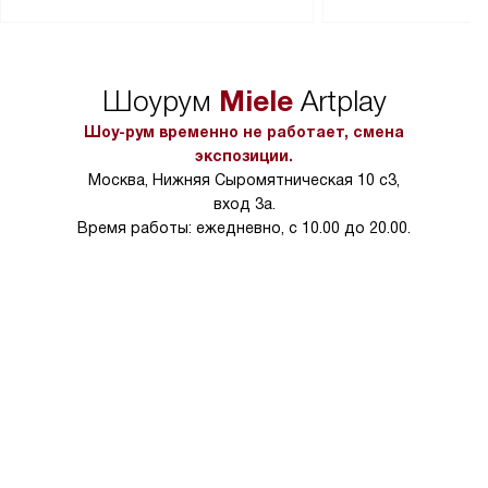
Перед заказом удостоверьтесь, что
коммуникаций, рас
сможете переместить прибор
материалы, навеш
в нужное место, учитывая размеры
и перевешивание д
упаковки или без нее.
выполнения специа
Miele
Шоурум
Artplay
в условиях повыше
тарифы на услуги 
Шоу-рум временно не работает, смена
на 30%.
экспозиции.
Москва, Нижняя Сыромятническая 10 с3,
вход 3а.
Время работы: ежедневно, с 10.00 до 20.00.