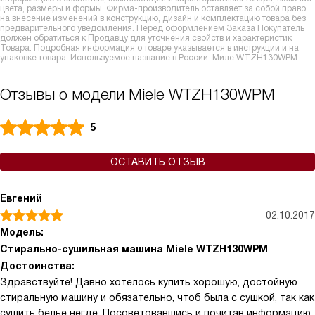
цвета, размеры и формы. Фирма-производитель оставляет за собой право
на внесение изменений в конструкцию, дизайн и комплектацию товара без
предварительного уведомления. Перед оформлением Заказа Покупатель
должен обратиться к Продавцу для уточнения свойств и характеристик
Товара. Подробная информация о товаре указывается в инструкции и на
упаковке товара. Используемое название в России: Миле WTZH130WPM
Отзывы о модели Miele WTZH130WPM
5
ОСТАВИТЬ ОТЗЫВ
Евгений
02.10.2017
Модель:
Стирально-сушильная машина Miele WTZH130WPM
Достоинства:
Здравствуйте! Давно хотелось купить хорошую, достойную
стиральную машину и обязательно, чтоб была с сушкой, так как
сушить белье негде. Посоветовавшись и почитав информацию