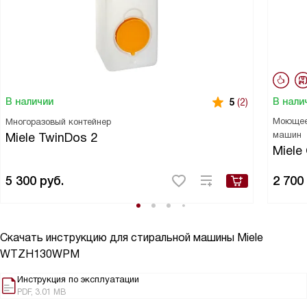
В нали
В наличии
5
(2)
Моющее 
Многоразовый контейнер
машин
Miele TwinDos 2
Miele
5 300
руб.
2 700
Скачать инструкцию для стиральной машины
Miele
WTZH130WPM
Инструкция по эксплуатации
PDF, 3.01 MB