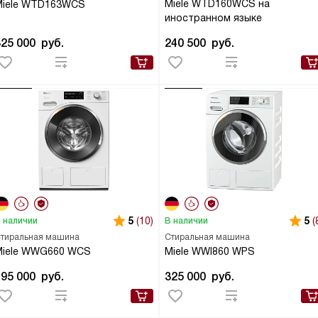
Miele WTD160WCS на
Miele WTD163WCS
иностранном языке
325 000
руб.
240 500
руб.
5
(10)
5
(
 наличии
В наличии
тиральная машина
Стиральная машина
Miele WWG660 WCS
Miele WWI860 WPS
195 000
руб.
325 000
руб.