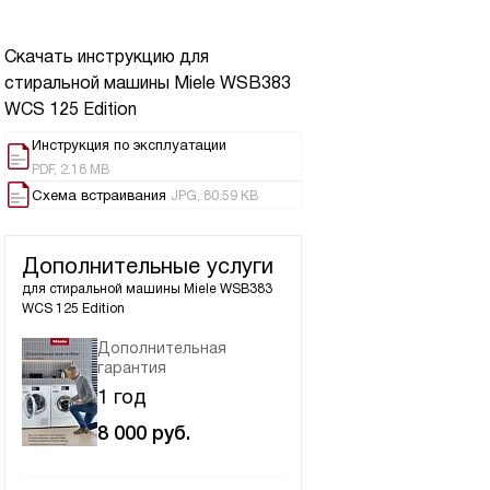
Скачать инструкцию для
стиральной машины
Miele WSB383
WCS 125 Edition
Инструкция по эксплуатации
PDF, 2.18 MB
Схема встраивания
JPG, 80.59 KB
Дополнительные услуги
для стиральной машины
Miele WSB383
WCS 125 Edition
Дополнительная
гарантия
1 год
8 000
руб.