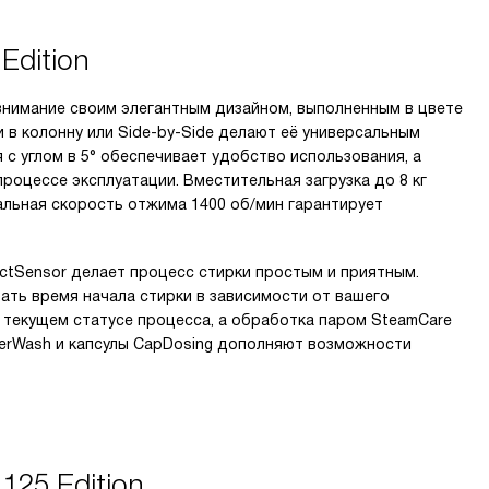
dition
внимание своим элегантным дизайном, выполненным в цвете
 в колонну или Side-by-Side делают её универсальным
с углом в 5° обеспечивает удобство использования, а
роцессе эксплуатации. Вместительная загрузка до 8 кг
альная скорость отжима 1400 об/мин гарантирует
ctSensor делает процесс стирки простым и приятным.
вать время начала стирки в зависимости от вашего
текущем статусе процесса, а обработка паром SteamCare
werWash и капсулы CapDosing дополняют возможности
125 Edition