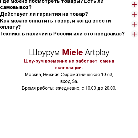
Где можно посмотреть товары? Есть ли
таких рассеянных людей, как я. Больше не нужно беспокоиться
самовывоз?
о том, что я забыл выключить газ.
Действует ли гарантия на товар?
В общем, я очень доволен этой панелью. Она стала моим
Как можно оплатить товар, и когда внести
незаменимым помощником на кухне и сделала процесс
оплату?
приготовления пищи еще более удобным и безопасным!
Техника в наличии в России или это предзаказ?
Miele
Шоурум
Artplay
Шоу-рум временно не работает, смена
экспозиции.
Москва, Нижняя Сыромятническая 10 с3,
вход 3а.
Время работы: ежедневно, с 10.00 до 20.00.