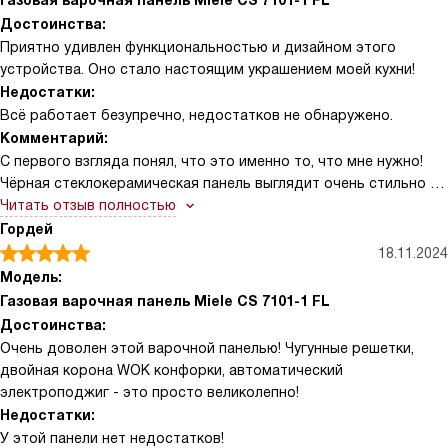
Газовая варочная панель Miele CS 7101-1 FL
Достоинства:
Приятно удивлен функциональностью и дизайном этого
устройства. Оно стало настоящим украшением моей кухни!
Недостатки:
Всё работает безупречно, недостатков не обнаружено.
Комментарий:
С первого взгляда понял, что это именно то, что мне нужно!
Чёрная стеклокерамическая панель выглядит очень стильно и
современно. Это устройство без рамки, поэтому оно идеально
Читать отзыв полностью
вписывается в любой интерьер.
Гордей
Мне очень нравится, что решётки съёмные - это упрощает
18.11.2024
процесс уборки. К тому же, они из чугуна, что говорит о их
Модель:
прочности и долговечности. Управлять устройством очень
Газовая варочная панель Miele CS 7101-1 FL
просто благодаря поворотным элементам.
Достоинства:
Автоматический электроподжиг - это просто находка! Больше
Очень доволен этой варочной панелью! Чугунные решетки,
не нужно искать спички или зажигалку. К тому же, есть функция
двойная корона WOK конфорки, автоматический
GasStop, что делает использование устройства максимально
электроподжиг - это просто великолепно!
безопасным.
Недостатки:
Особенно хочу отметить наличие конфорки WOK с двойной
У этой панели нет недостатков!
короной. Это открывает огромные возможности для