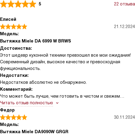
5
22 отзыва
Елисей
21.12.2024
Модель:
Вытяжка Miele DA 6999 W BRWS
Достоинства:
Этот шедевр кухонной техники превзошел все мои ожидания!
Современный дизайн, высокое качество и превосходная
функциональность.
Недостатки:
Недостатков абсолютно не обнаружено.
Комментарий:
Что может быть лучше, чем готовить в чистом и свежем
воздухе на своей кухне? Этот девайс стал незаменимым
Читать отзыв полностью
помощником в моей кухне. Управление интуитивно понятное,
Федор
кнопки со светодиодной подсветкой и сенсорные
30.11.2024
переключатели просто восторг!
Модель:
Интенсивная ступень мощности и программируемый
Вытяжка Miele DA9090W GRGR