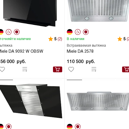
5
(2)
5
(
точняйте наличие
В наличии
ытяжка
Встраиваемая вытяжка
iele DA 9092 W OBSW
Miele DA 2578
156 000
руб.
110 500
руб.