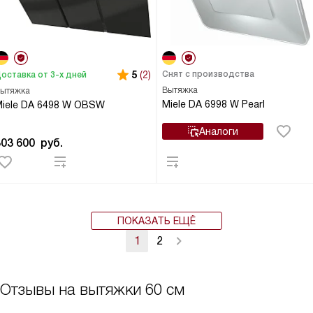
5
(2)
Снят с производства
оставка от 3-х дней
Вытяжка
ытяжка
Miele DA 6998 W Pearl
iele DA 6498 W OBSW
Аналоги
303 600
руб.
ПОКАЗАТЬ ЕЩЁ
1
2
Отзывы на вытяжки 60 см