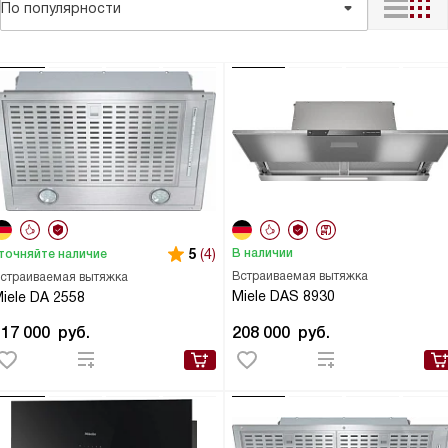
По популярности
5
(4)
В наличии
точняйте наличие
Встраиваемая вытяжка
страиваемая вытяжка
Miele DAS 8930
iele DA 2558
117 000
руб.
208 000
руб.