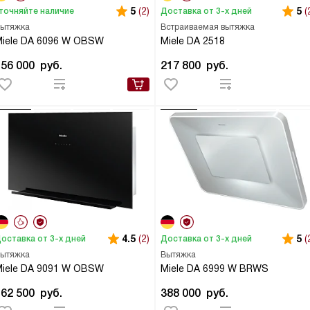
5
(2)
5
(
точняйте наличие
Доставка от 3-х дней
ытяжка
Встраиваемая вытяжка
iele DA 6096 W OBSW
Miele DA 2518
156 000
руб.
217 800
руб.
4.5
(2)
5
(
оставка от 3-х дней
Доставка от 3-х дней
ытяжка
Вытяжка
iele DA 9091 W OBSW
Miele DA 6999 W BRWS
162 500
руб.
388 000
руб.