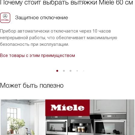
Почему стоит выбрать вытяжки Miele 60 см
Вытяжка действительно облегчает жизнь и делает процесс
приготовления пищи более приятным и комфортным.
Защитное отключение
Рекомендую всем!
Прибор автоматически отключается через 10 часов
непрерывной работы, что обеспечивает максимальную
безопасность при эксплуатации.
Все товары с этим преимуществом
Может быть полезно