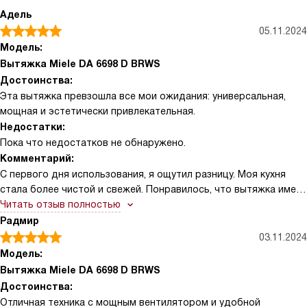
Адель
05.11.2024
Модель:
Вытяжка Miele DA 6698 D BRWS
Достоинства:
Эта вытяжка превзошла все мои ожидания: универсальная,
мощная и эстетически привлекательная.
Недостатки:
Пока что недостатков не обнаружено.
Комментарий:
С первого дня использования, я ощутил разницу. Моя кухня
стала более чистой и свежей. Понравилось, что вытяжка имеет
несколько уровней мощности, что позволяет мне выбрать
Читать отзыв полностью
подходящий режим в зависимости от того, что я готовлю.
Радмир
Наиболее полезной оказалась интенсивная ступень мощности,
03.11.2024
которую я использую, когда готовлю что-то особенно
Модель:
ароматное или жирное.
Вытяжка Miele DA 6698 D BRWS
Особенно ценю удобство в обслуживании. Фильтры легко
Достоинства:
снимаются и моются в посудомоечной машине, что экономит
Отличная техника с мощным вентилятором и удобной