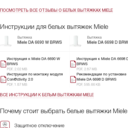
Особенно хочется отметить светодиодную подсветку. Она не
только освещает рабочую зону, но и создает уютную
ПОСМОТРЕТЬ ВСЕ ОТЗЫВЫ
О БЕЛЫХ ВЫТЯЖКАХ MIELE
атмосферу на кухне.
Инструкции для белых вытяжек Miele
Вытяжка
Вытяжка
Miele DA 6690 W BRWS
Miele DA 6698 D BR
Инструкция к Miele DA 6690 W
Инструкция к Miele DA 6698 
BRWS
BRWS
PDF, 2.02 MB
PDF, 2.87 MB
Инструкция по монтажу модуля
Рекомендации по установке
Con@ctivity 2.0
Miele DA 6698 D BRWS
PDF, 1.87 MB
PDF, 595.66 KB
ВСЕ ИНСТРУКЦИИ
К БЕЛЫМ ВЫТЯЖКАМ MIELE
Почему стоит выбрать белые вытяжки Miele
Защитное отключение