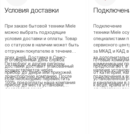
Условия доставки
Подключение
При заказе бытовой техники Miele
Подключение
можно выбрать подходящие
техники Miele осу
условия доставки и оплаты. Товар
специалистами пар
со статусом в наличии может быть
сервисного центра
отгружен покупателю в течение
за МКАД и КАД во
трех дней. Доставка в Санкт-
за дополнительную
В оговоренный день служба
Готовые коммуника
Петербург и другие регионы
коммуникации пре
доставки доставит упакованный
предполагают, в з
осуществляется через
наличие установле
прибор до двери или прихожей.
от категории, нали
транспортную компанию. После
подключения к во
Если необходимо переместить
установленной роз
100% предоплаты наша компания
и канализации в з
прибор до места установки,
к воде, крана и го
доставляет заказ
от категории техн
пожалуйста, предварительно
слива. Стандартна
до представительства
дополнительных ус
уточните это с менеджером.
включает в себя: с
транспортной компании в городе
определяется согл
За данную услугу взимается
транспортировочны
Москва. Пожалуйста, уточняйте
который можно по
дополнительная плата. Важно
разблокировку при
условия доставки у менеджера при
на нашем сайте в 
учитывать, что если размеры
соединение отдель
оформлении заказа.
«Подключение».
прибора не позволяют ему пройти
монтаж техники в 
через дверной проем, сотрудники
на место с проверк