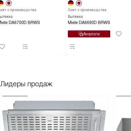
нят с производства
Снят с производства
ытяжка
Вытяжка
Miele DA6700D BRWS
Miele DA6690D BRWS
Аналоги
Лидеры продаж