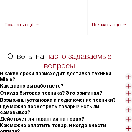
транспортной службы не могут
подключение к су
демонтировать дверцы, ручки или
коммуникациям, пе
другие выступающие элементы, так
и консультацию по 
как это может привести к отказу
В стандартную уст
Показать ещё
Показать ещё
в гарантийном ремонте в будущем.
не включаются: пр
Перед заказом удостоверьтесь, что
коммуникаций, рас
сможете переместить прибор
материалы, навеш
в нужное место, учитывая размеры
и перевешивание д
упаковки или без нее.
выполнения специа
Ответы на
часто задаваемые
в условиях повыше
тарифы на услуги 
вопросы
на 30%.
В какие сроки происходит доставка техники
Miele?
Как давно вы работаете?
Откуда бытовая техника? Это оригинал?
Возможны установка и подключение техники?
Где можно посмотреть товары? Есть ли
самовывоз?
Действует ли гарантия на товар?
Как можно оплатить товар, и когда внести
оплату?