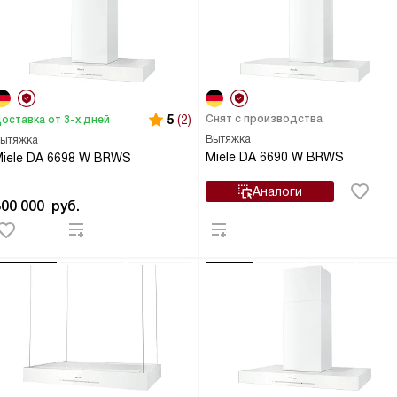
5
(2)
Снят с производства
оставка от 3-х дней
Вытяжка
ытяжка
Miele DA 6690 W BRWS
iele DA 6698 W BRWS
Аналоги
300 000
руб.